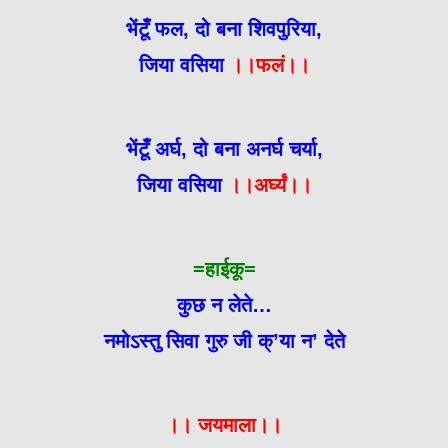
भेंटूँ फल, दो बना शिवपुरिया,
जिया वसिया
।।फलं।।
भेंटूँ अर्घ, दो बना अनर्घ चर्या,
जिया वसिया
।।अर्घ्यं।।
=हाईकू=
कुछ न लेते…
नमोऽस्तु सिवा गुरु जी क्’या न’ देते
।। जयमाला।।