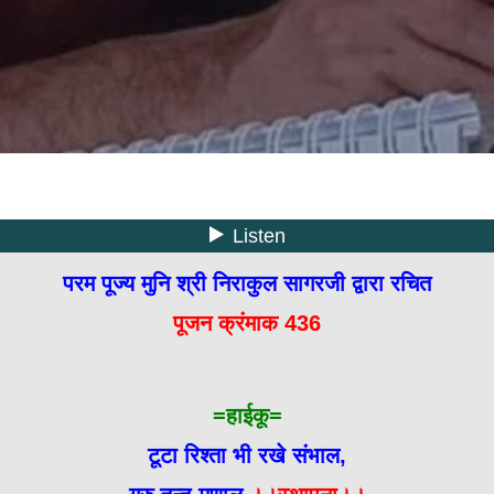
परम पूज्य मुनि श्री निराकुल सागरजी द्वारा रचित
पूजन क्रंमाक 436
=हाईकू=
टूटा रिश्ता भी रखे संभाल,