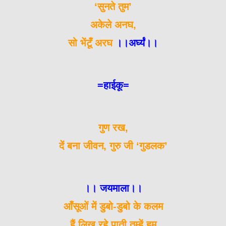
‘सुनते तुम’
अकेले अनघ,
सो भेंटूँ अरघ
।।अर्घ्यं।।
=हाईकू=
गुण रख,
दें बना जीवन, गुरु जी ‘गुडलक’
।। जयमाला।।
आँसूओं में डुबो-डुबो के कलम
हैं लिख रहे पाती तुम्हें हम