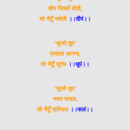
सीप जिसमें मोती,
सो भेंटूँ ज्योती
।।दीपं।।
‘सुनते तुम’
प्रदाता आनन्द,
सो भेंटूँ सुगंध
।।धूपं।।
‘सुनते तुम’
नयन सजल,
सो भेंटूँ श्रीफल
।।फलं।।