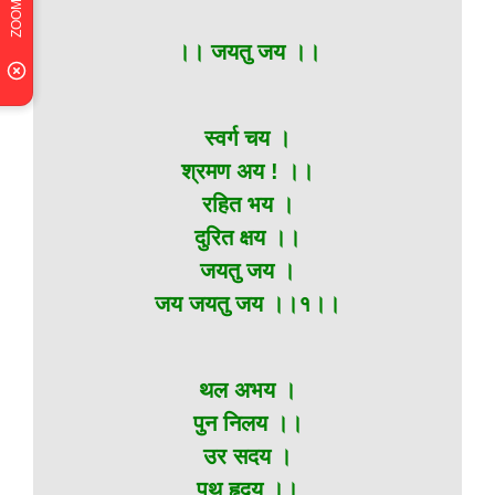
।। जयतु जय ।।
स्वर्ग चय ।
श्रमण अय ! ।।
रहित भय ।
दुरित क्षय ।।
जयतु जय ।
जय जयतु जय ।।१।।
थल अभय ।
पुन निलय ।।
उर सदय ।
पृथु हृदय ।।