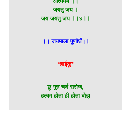
आत्ममय ।।
जयतु जय ।
जय जयतु जय ।।४।।
।। जयमाला पूर्णार्घं।।
*हाईकू*
छू गुरु चर्ण सरोज,
हल्का होता ही होता बोझ