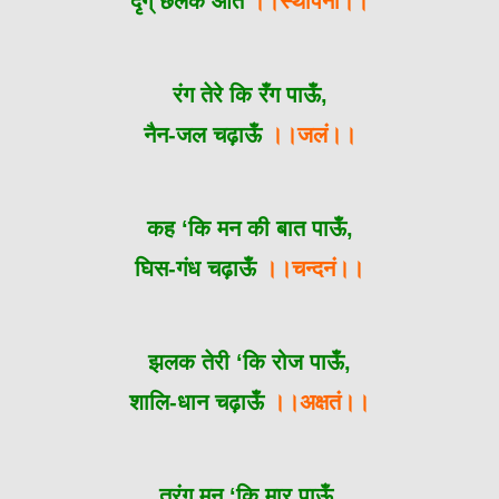
दृग् छलक आते
।।स्थापना।।
रंग तेरे कि रँग पाऊँ,
नैन-जल चढ़ाऊँ
।।जलं।।
कह ‘कि मन की बात पाऊँ,
घिस-गंध चढ़ाऊँ
।।चन्दनं।।
झलक तेरी ‘कि रोज पाऊँ,
शालि-धान चढ़ाऊँ
।।अक्षतं।।
तरंग मन ‘कि मार पाऊँ,