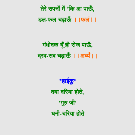
तेरे सपनों में ‘कि आ पाऊँ,
डल-फल चढ़ाऊँ
।।फलं।।
गंधोदक यूँ ही रोज पाऊँ,
द्रव-सब चढ़ाऊँ
।।अर्घ्यं।।
*हाईकू*
दया दरिया होते,
‘गुरु जी’
धनी-चरिया होते