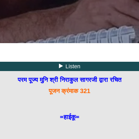
परम पूज्य मुनि श्री निराकुल सागरजी द्वारा रचित
पूजन क्रंमाक 321
=हाईकू=