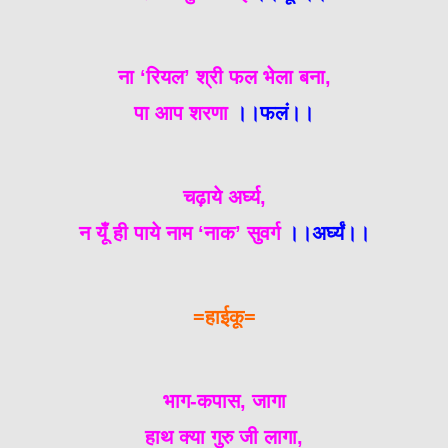
ना ‘रियल’ श्री फल भेला बना,
पा आप शरणा
।।फलं।।
चढ़ाये अर्घ्य,
न यूँ ही पाये नाम ‘नाक’ सुवर्ग
।।अर्घ्यं।।
=हाईकू=
भाग-कपास, जागा
हाथ क्या गुरु जी लागा,