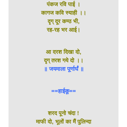
पंकज रवि पाई ।
कागज कवि स्याही ।।
दृग् दूर कण्ठ भी,
रह-रह भर आई।
आ दरश दिखा दो,
दृग् तरश गये दो ।।
॥ जयमाला पूर्णार्घं ॥
==हाईकू==
शरद पूनो चंदा !
माफी दो, भूलों का मैं पुलिन्दा