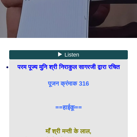
परम पूज्य मुनि श्री निराकुल सागरजी द्वारा रचित
पूजन क्रंमाक 316
==हाईकू==
माँ श्री मन्ती के लाल,