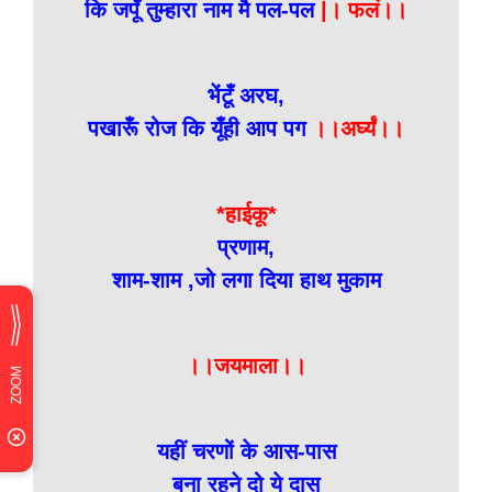
कि जपूँ तुम्हारा नाम मै पल-पल
|। फलं।।
भेंटूँ अरघ,
पखारूँ रोज कि यूँही आप पग
।।अर्घ्यं।।
*हाईकू*
प्रणाम,
शाम-शाम ,जो लगा दिया हाथ मुकाम
।।जयमाला।।
यहीं चरणों के आस-पास
बना रहने दो ये दास