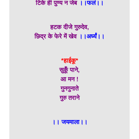
टिके ही पुण्य न जेब
।।फलं।।
हटक दीजे गुरुदेव,
छिद्र के फेरे में खेव
।।अर्घ्यं।।
*हाईकू*
सुकूँ पाने,
आ मन !
गुनगुनाते
गुरु तराने
।। जयमाला।।