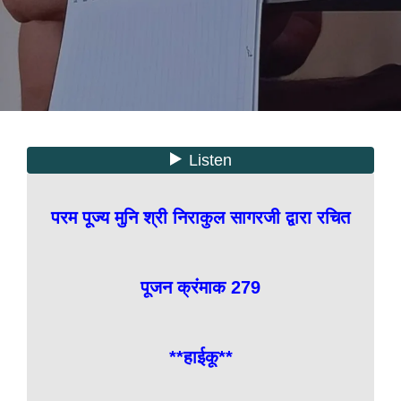
परम पूज्य मुनि श्री निराकुल सागरजी द्वारा रचित
पूजन क्रंमाक 279
**हाईकू**