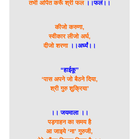
तभी अर्पित करूँ श्री फल
।।फलं।।
कीजो करुणा,
स्वीकार लीजो अर्घ,
दीजो शरणा
।।अर्घ्यं।।
“हाईकू”
‘पास अपने जो बैठने दिया,
श्री गुरु शुक्रिया’
।। जयमाला ।।
पड़गाहन का समय है
आ जाइये ‘ना’ गुरुजी,