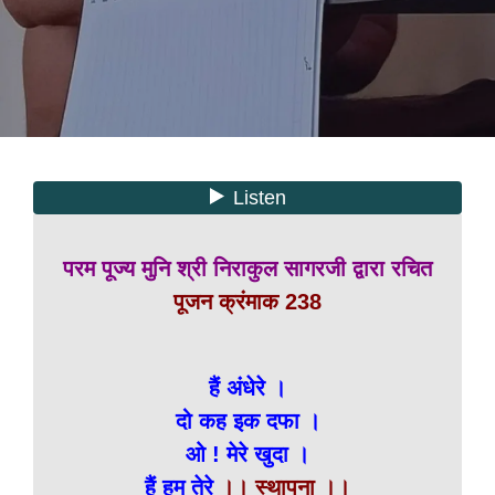
परम पूज्य मुनि श्री निराकुल सागरजी द्वारा रचित
पूजन क्रंमाक 238
हैं अंधेरे ।
दो कह इक दफा ।
ओ ! मेरे खुदा ।
हैं हम तेरे
।। स्थापना ।।