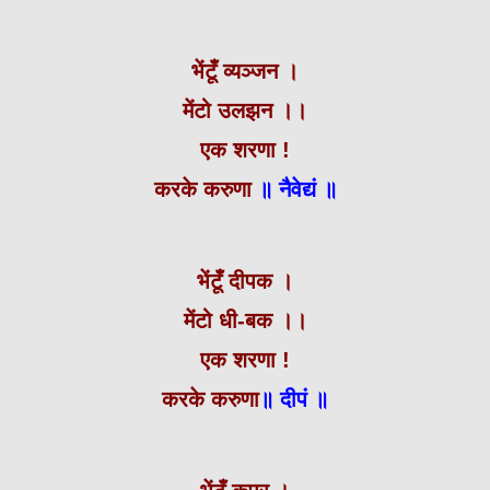
भेंटूँ व्यञ्जन ।
मेंटो उलझन ।।
एक शरणा !
करके करुणा
॥ नैवेद्यं ॥
भेंटूँ दीपक ।
मेंटो धी-बक ।।
एक शरणा !
करके करुणा
॥
दीपं ॥