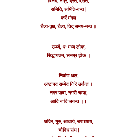
विनय, नम्र, व्रत, व्रति,
समिति, समिति-वन्त |
करें मंगल
चैत्य-वृक्ष, चैत्य, विद् समय-नन्त ॥
ऊर्ध्व, धः मध्य लोक,
सिद्धायतन, सनम्र ढ़ोक ।
निर्वाण थल,
अष्टापद सम्मेद गिरि उर्जन्त ।
नगर पावा, नगरी चम्पा,
आदि नादि जयन्त ।।
थविर, गुरु, आचार्य, उपाध्याय,
चौविध संघ |