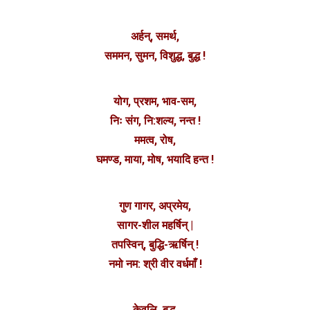
अर्हन्, समर्थ,
सममन, सुमन, विशुद्ध, बुद्ध !
योग, प्रशम, भाव-सम,
निः संग, नि:शल्य, नन्त !
ममत्व, रोष,
घमण्ड, माया, मोष, भयादि हन्त !
गुण गागर, अप्रमेय,
सागर-शील महर्षिन् |
तपस्विन्, बुद्धि-ऋर्षिन् !
नमो नम: श्री वीर वर्धमाँ !
केवलि, बुद्ध,