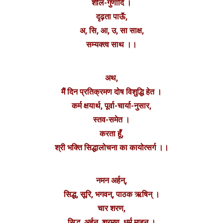
शील-गुणादि ।
दृढ़ता पाऊॅं,
अ, सि, आ, उ, सा साक्ष,
सम्यक्त्व साथ ।।
अथ,
मैं दिन प्रतिक्रमण दोष विशुद्धि हेत ।
कर्म क्षयार्थ, पूर्वा-चार्या-नुसार,
स्तव-समेत ।
करता हूँ,
श्री भक्ति सिद्धालोचना का कायोत्सर्ग ।।
नमन अर्हन्,
सिद्ध, सूरि, भगवन्, पाठक ऋषिन् ।
चार शरण,
सिद्ध, अर्हन्, श्रमण, धर्म माहन ।