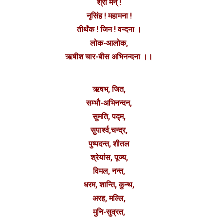
श्री मन् !
नृसिंह ! महामना !
तीर्थंक ! जिन ! वन्दना ।
लोक-आलोक,
ऋषीश चार-बीस अभिनन्दना ।।
ऋषभ, जित,
सम्भौ-अभिनन्दन,
सुमति, पद्म,
सुपार्श्व,चन्द्र,
पुष्पदन्त, शीतल
श्रेयांस, पूज्य,
विमल, नन्त,
धरम, शान्ति, कुन्थ,
अरह, मल्लि,
मुनि-सुव्रत,