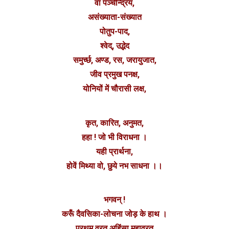
वा पञ्चेन्द्रिय,
असंख्याता-संख्यात
पोतुप-पाद,
श्वेद्, उद्भेद
समुर्च्छ, अण्ड, रस, जरायुजात,
जीव प्रमुख पनक्ष,
योनियों में चौरासी लक्ष,
कृत, कारित, अनुमत,
हहा ! जो भी विराधना ।
यही प्रार्थना,
होवें मिथ्या वो, छुये नभ साधना ।।
भगवन् !
करूँ दैवसिका-लोचना जोड़ के हाथ ।
प्रथम व्रत अहिंसा महाव्रत