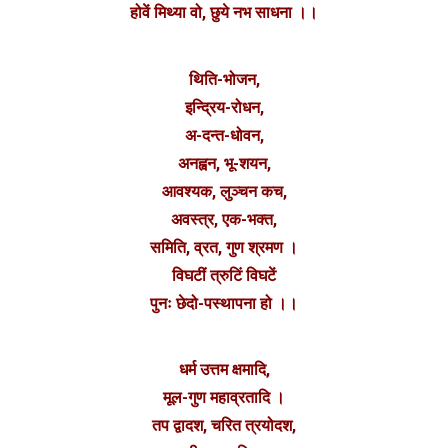
होवें मिथ्या वो, छुये नभ साधना ।।
थिति-भोजन,
इन्द्रिय-रोधन,
अ-दन्त-धोवन,
अनह्वन, भू-शयन,
आवश्यक, लुञ्चन कच,
अवस्त्र, एक-भक्त,
समिति, व्रत, गुण श्रमण ।
विघटीं त्रुटिं विघटें
पुनः छेदो-पस्थापना हो ।।
धर्म उत्तम क्षमादि,
मूल-गुण महाव्रतादि ।
तप द्वादश, चरित त्रयोदश,