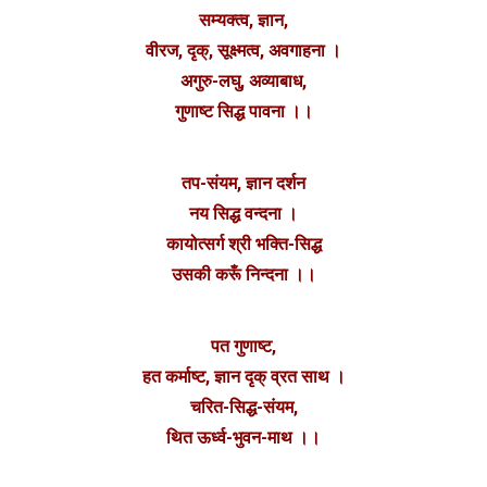
सम्यक्त्व, ज्ञान,
वीरज, दृक्, सूक्ष्मत्व, अवगाहना ।
अगुरु-लघु, अव्याबाध,
गुणाष्ट सिद्ध पावना ।।
तप-संयम, ज्ञान दर्शन
नय सिद्ध वन्दना ।
कायोत्सर्ग श्री भक्ति-सिद्ध
उसकी करूँ निन्दना ।।
पत गुणाष्ट,
हत कर्माष्ट, ज्ञान दृक् व्रत साथ ।
चरित-सिद्ध-संयम,
थित ऊर्ध्व-भुवन-माथ ।।