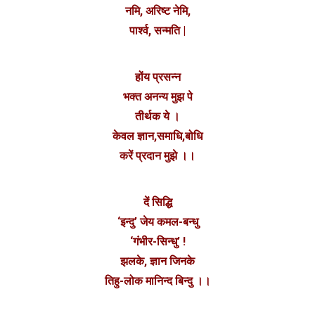
नमि, अरिष्ट नेमि,
पार्श्व, सन्मति |
होंय प्रसन्न
भक्त अनन्य मुझ पे
तीर्थक ये ।
केवल ज्ञान,समाधि,बोधि
करें प्रदान मुझे ।।
दें सिद्धि
‘इन्दु’ जेय कमल-बन्धु
‘गंभीर-सिन्धु’ !
झलके, ज्ञान जिनके
तिहु-लोक मानिन्द बिन्दु ।।