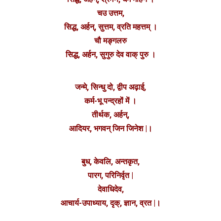
चउ उत्तम,
सिद्ध, अर्हन्, सुत्तम, व्रति महत्तम् ।
चौ मङ्गलरु
सिद्ध, अर्हन, सुगुरु देव वाक् पुरु ।
जन्मे, सिन्धु दो, द्वीप अढ़ाई,
कर्म-भू पन्द्रहों में ।
तीर्थक, अर्हन्,
आदियर, भगवन् जिन जिनेश |।
बुध, केवलि, अन्तकृत,
पारग, परिनिर्वृत |
देवाधिदेव,
आचार्य-उपाध्याय, दृक्, ज्ञान, व्रत |।