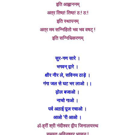
इति आह्वाननम्
अत्र तिष्ठ! तिष्ठ! ठ:! ठ:!
इति स्थापनम्
अत्र मम सन्निहितो भव भव वषट् !
इति सन्निधिकरणम्
सुर-गण सारे ।
भगवन् द्वारे ।
क्षीर नीर ले, सविनय ठाड़े ।
गंगा जल से घट भर लाओ ।।
ढ़ोल बजाओ ।
नाचो गाओ ।
पर्व अठाई पूज रचाओ ।
आओ ‘री आओ ।
ॐ ह्रीं श्री नंदीश्वर द्वीप जिनालयस्थ
समस्त अविनश्वर भगवन् !