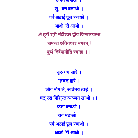
लगन लगाओ ।
सु…मन बनाओ ।
पर्व अठाई पूज रचाओ ।
आओ ‘री आओ ।
ॐ ह्रीं श्री नंदीश्वर द्वीप जिनालयस्थ
समस्त अविनश्वर भगवन् !
पुष्पं निर्वपामीति स्वाहा ।।
सुर-गण सारे ।
भगवन् द्वारे ।
जोग भोग ले, सविनय ठाड़े ।
षट् रस मिश्रित व्यञ्जन लाओ ।।
फाग मनाओ ।
राग घटाओ ।
पर्व अठाई पूज रचाओ ।
आओ ‘री आओ ।