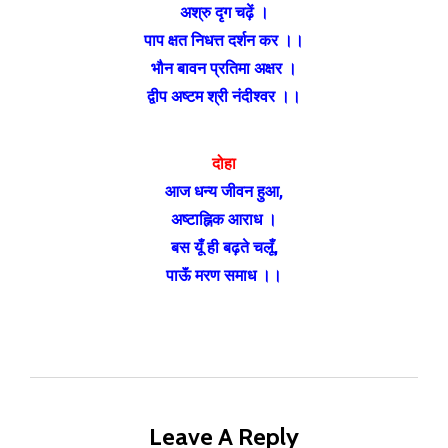
अश्रु दृग चढ़ें ।
पाप क्षत निधत्त दर्शन कर ।।
भौन बावन प्रतिमा अक्षर ।
द्वीप अष्टम श्री नंदीश्वर ।।
दोहा
आज धन्य जीवन हुआ,
अष्टाह्निक आराध ।
बस यूँ ही बढ़ते चलूँ,
पाऊॅं मरण समाध ।।
Leave A Reply