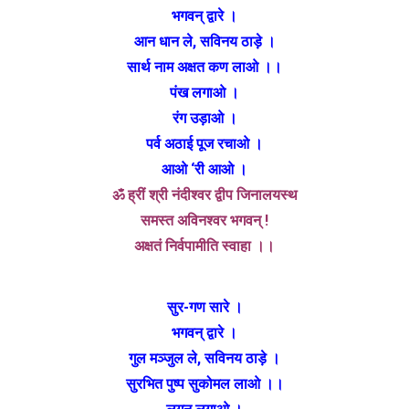
भगवन् द्वारे ।
आन धान ले, सविनय ठाड़े ।
सार्थ नाम अक्षत कण लाओ ।‌।
पंख लगाओ ।
रंग उड़ाओ ।
पर्व अठाई पूज रचाओ ।
आओ ‘री आओ ।
ॐ ह्रीं श्री नंदीश्वर द्वीप जिनालयस्थ
समस्त अविनश्वर भगवन् !
अक्षतं निर्वपामीति स्वाहा ।।
सुर-गण सारे ।
भगवन् द्वारे ।
गुल मञ्जुल ले, सविनय ठाड़े ।
सुरभित पुष्प सुकोमल लाओ ।।