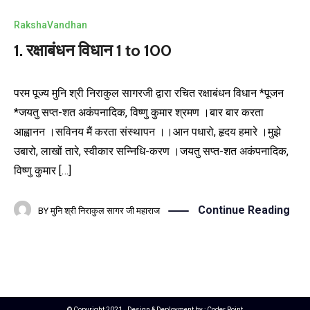
RakshaVandhan
1. रक्षाबंधन विधान 1 to 100
परम पूज्य मुनि श्री निराकुल सागरजी द्वारा रचित रक्षाबंधन विधान *पूजन
*जयतु सप्त-शत अकंपनादिक, विष्णु कुमार श्रमण ।बार बार करता
आह्वानन ।सविनय मैं करता संस्थापन ।।आन पधारो, हृदय हमारे ।मुझे
उबारो, लाखों तारे, स्वीकार सन्निधि-करण ।जयतु सप्त-शत अकंपनादिक,
विष्णु कुमार […]
Continue Reading
BY
मुनि श्री निराकुल सागर जी महाराज
© Copyright 2021 . Design & Deployment by :
Coder Point