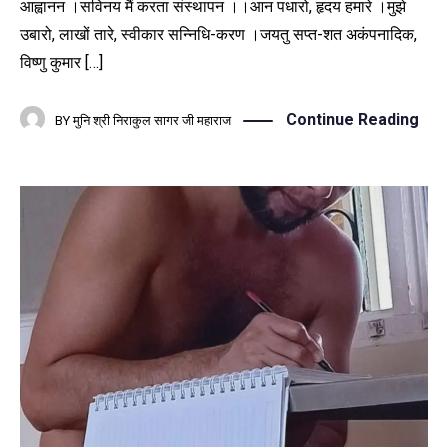
आह्वानन ।सविनय मैं करता संस्थापन ।।आन पधारो, हृदय हमारे ।मुझे
उबारो, लाखों तारे, स्वीकार सन्निधि-करण ।जयतु सप्त-शत अकंपनादिक,
विष्णु कुमार […]
Continue Reading
BY
मुनि श्री निराकुल सागर जी महाराज