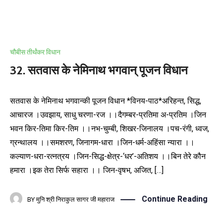
चौबीस तीर्थंकर विधान
32. सतवास के नेमिनाथ भगवान् पूजन विधान
सतवास के नेमिनाथ भगवान्की पूजन विधान *विनय-पाठ*अरिहन्त, सिद्ध,
आचारज ।उवझाय, साधु चरणा-रज ।।दैगम्बर-प्रतिमा अ-प्रतिम ।जिन
भवन किर-तिमा किर-तिम ।।नभ-चुम्बी, शिखर-जिनालय ।पच-रंगी, ध्वज,
ग्रन्थालय ।।समशरण, जिनागम-धारा ।जिन-धर्म-अहिंसा न्यारा ।।
कल्याण-धरा-रत्नत्रय ।जिन-सिद्ध-क्षेत्र-‘धर’-अतिशय ।।बिन तेरे कौन
हमारा ।इक तेरा सिर्फ सहारा ।। जिन-वृषभ, अजित, […]
Continue Reading
BY
मुनि श्री निराकुल सागर जी महाराज