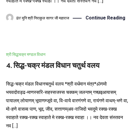
स्वाहाते मे रक्ख-रक्ख स्वाहा ।। नव देवता संस्तवन नव […]
Continue Reading
BY
मुनि श्री निराकुल सागर जी महाराज
श्री सिद्धचक्र मण्डल विधान
4. सिद्ध-चक्र मंडल विधान चतुर्थ वलय
सिद्ध-चक्र मंडल विधानचतुर्थ वलय *श्री वर्धमान मंत्र*ॐणमो
भयवदोवड्ढ-माणस्सरि-सहस्सजस्स चक्कम् जलन्तम् गच्छइआयासम्
पायालम् लोयाणम् भूयाणम्जूये वा, वि-वाये वारणंगणे वा, रायंगणे वाथम्-भणे वा,
मो-हणे वासव्व पाण, भूद, जीव, सत्ताणम्अव-राजिदो भवदुमे रक्ख-रक्ख
स्वाहाते रक्ख-रक्ख स्वाहाते मे रक्ख-रक्ख स्वाहा ।। नव देवता संस्तवन
नव […]