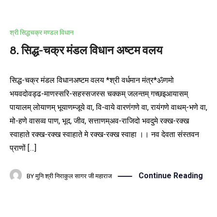
श्री सिद्धचक्र मण्डल विधान
8. सिद्ध-चक्र मंडल विधान अष्टम वलय
सिद्ध-चक्र मंडल विधानअष्टम वलय *श्री वर्धमान मंत्र*ॐणमो
भयवदोवड्ढ-माणस्सरि-सहस्सजस्स चक्कम् जलन्तम् गच्छइआयासम्
पायालम् लोयाणम् भूयाणम्जूये वा, वि-वाये वारणंगणे वा, रायंगणे वाथम्-भणे वा,
मो-हणे वासव्व पाण, भूद, जीव, सत्ताणम्अव-राजिदो भवदुमे रक्ख-रक्ख
स्वाहाते रक्ख-रक्ख स्वाहाते मे रक्ख-रक्ख स्वाहा ।। नव देवता संस्तवन
प्राणों […]
Continue Reading
BY
मुनि श्री निराकुल सागर जी महाराज