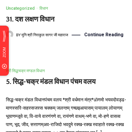
Uncategorized
·
विधान
31. दश लक्षण विधान
Continue Reading
BY
मुनि श्री निराकुल सागर जी महाराज
श्री सिद्धचक्र मण्डल विधान
5. सिद्ध-चक्र मंडल विधान पंचम वलय
सिद्ध-चक्र मंडल विधानपंचम वलय *श्री वर्धमान मंत्र*ॐणमो भयवदोवड्ढ-
माणस्सरि-सहस्सजस्स चक्कम् जलन्तम् गच्छइआयासम् पायालम् लोयाणम्
भूयाणम्जूये वा, वि-वाये वारणंगणे वा, रायंगणे वाथम्-भणे वा, मो-हणे वासव्व
पाण, भूद, जीव, सत्ताणम्अव-राजिदो भवदुमे रक्ख-रक्ख स्वाहाते रक्ख-रक्ख