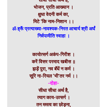
सीधा सीधा अर्थ है,
भोजन, प्रति आख्यान ।
क्षुधा वेदनी कर्म का,
मिटे ‘कि नाम-निशान ।।
ॐ ह्रूॅं प्रत्याख्या-नावश्यक-निरत आचार्य श्री अर्घं
निर्वपामीति स्वाहा ।
कायोत्सर्ग अकंप-गिरीश ।
करें विसर परमाद खबीस ॥
झड़ें पुरा, नव बॅंधें न कर्म ।
सूरि ना-रियल ‘भी’तर नर्म ।।
-दोहा-
सीधा सीधा अर्थ है,
त्याग काय-उत्सर्ग ।
तन ममत्व का छोड़ना,