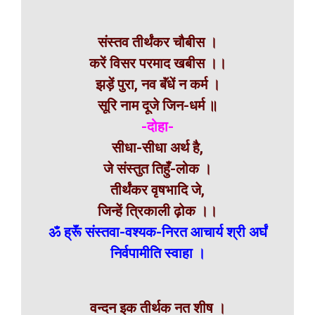
संस्तव तीर्थंकर चौबीस ।
करें विसर परमाद खबीस ।।
झड़ें पुरा, नव बॅंधें न कर्म ।
सूरि नाम दूजे जिन-धर्म ॥
-दोहा-
सीधा-सीधा अर्थ है,
जे संस्तुत तिहुँ-लोक ।
तीर्थंकर वृषभादि जे,
जिन्हें त्रिकाली ढ़ोक ।।
ॐ ह्रूॅं संस्तवा-वश्यक-निरत आचार्य श्री अर्घं
निर्वपामीति स्वाहा ।
वन्दन इक तीर्थक नत शीष ।