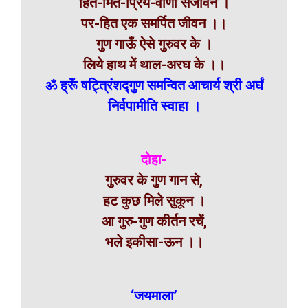
हित-मित-प्रिय-वाणी संजीवन ।
पर-हित एक समर्पित जीवन ।।
गुण गाऊँ ऐसे गुरुवर के ।
लिये हाथ में थाल-अरघ के ।।
ॐ ह्रूॅं षट्त्रिंशद्गुण समन्वित आचार्य श्री अर्घं
निर्वपामीति स्वाहा ।
दोहा-
गुरुवर के गुण गान से,
हट कुछ मिले सुकून ।
आ गुरु-गुण कीर्तन रचें,
भले इकीसा-ऊन ।।
‘जयमाला’