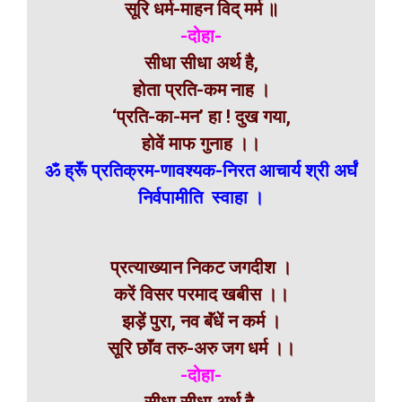
सूरि धर्म-माहन विद् मर्म ॥
-दोहा-
सीधा सीधा अर्थ है,
होता प्रति-कम नाह ।
‘प्रति-का-मन’ हा ! दुख गया,
होवें माफ गुनाह ।।
ॐ ह्रूॅं प्रतिक्रम-णावश्यक-निरत आचार्य श्री अर्घं
निर्वपामीति स्वाहा ।
प्रत्याख्यान निकट जगदीश ।
करें विसर परमाद खबीस ।।
झड़ें पुरा, नव बॅंधें न कर्म ।
सूरि छाॅंव तरु-अरु जग धर्म ।।
-दोहा-