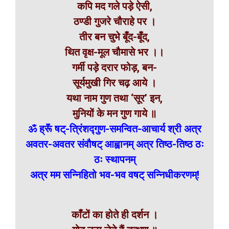
कपि मद गले पड़े ऐसी,
ठण्डी गुजरे चौराहे पर ।
तीर बन चुभे बूँद-बूँद,
थित वृक्ष-मूल चौमासे भर ।।
गर्मी पड़े दरार फोड़, बन-
सूर्यमुखी गिर चढ़ आये ।
यथा नाम गुण तथा ‘सूर’ इन,
मुनियों के मन गुण गाये ॥
ॐ ह्रूॅं षट्-त्रिंशद्गुण-समन्वित-आचार्य श्री अत्र
अवतर-अवतर संवौषट् आह्वानम् अत्र तिष्ठ-तिष्ठ ठः
ठः स्थापनम्
अत्र मम सन्निहितो भव-भव वषट् सन्निधीकरणम्!
काँटों का होते ही दर्शन ।