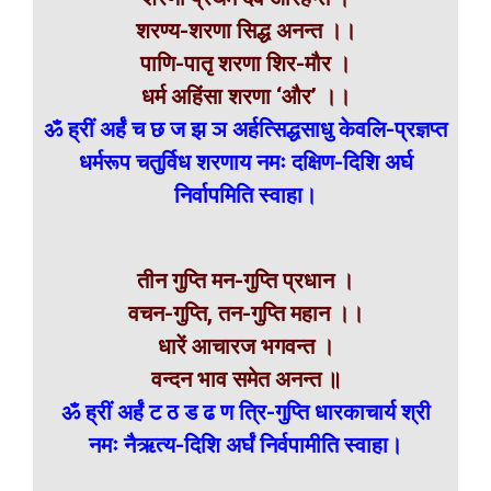
शरण्य-शरणा सिद्ध अनन्त ।।
पाणि-पातृ शरणा शिर-मौर ।
धर्म अहिंसा शरणा ‘और’ ।।
ॐ ह्रीं अर्हं च छ ज झ ञ अर्हत्सिद्धसाधु केवलि-प्रज्ञप्त
धर्मरूप चतुर्विध शरणाय नमः दक्षिण-दिशि अर्घ
निर्वापमिति स्वाहा।
तीन गुप्ति मन-गुप्ति प्रधान ।
वचन-गुप्ति, तन-गुप्ति महान ।।
धारें आचारज भगवन्त ।
वन्दन भाव समेत अनन्त ॥
ॐ ह्रीं अर्हं ट ठ ड ढ ण त्रि-गुप्ति धारकाचार्य श्री
नमः नैऋत्य-दिशि अर्घं निर्वपामीति स्वाहा।