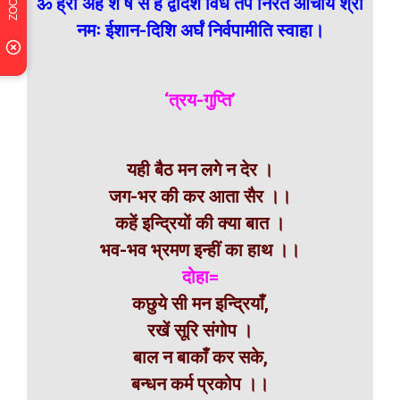
ॐ ह्रीं अर्हं श ष स ह द्वादश विध तप निरत आचार्य श्री
नमः ईशान-दिशि अर्घं निर्वपामीति स्वाहा।
‘त्रय-गुप्ति’
यही बैठ मन लगे न देर ।
जग-भर की कर आता सैर ।।
कहें इन्द्रियों की क्या बात ।
भव-भव भ्रमण इन्हीं का हाथ ।।
दोहा=
कछुये सी मन इन्द्रियाँ,
रखें सूरि संगोप ।
बाल न बाकाँ कर सके,
बन्धन कर्म प्रकोप ।।