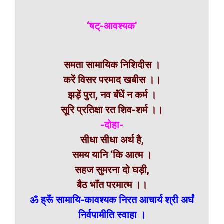
‘षट्-आवश्यक’
समता सामायिक निशिदीस ।
करें विसर परमाद खबीस ।।
झड़ें पुरा, नव बॅंधें न कर्म ।
सूरि प्रतिक्षा रत शिव-शर्म ।।
-दोहा-
सीधा सीधा अर्थ है,
समय यानि ‘कि आत्म ।
सहज सुमरना दो घड़ी,
बैठ भाॅंत परमात्म ।।
ॐ ह्रूॅं सामायि-कावश्यक निरत आचार्य श्री अर्घं
निर्वपामीति स्वाहा ।