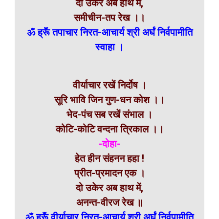
दो उकेर अब हाथ में,
समीचीन-तप रेख ।।
ॐ ह्रूॅं तपाचार निरत-आचार्य श्री अर्घं निर्वपामीति
स्वाहा ।
वीर्याचार रखें निर्दोष ।
सूरि भावि जिन गुण-धन कोश ।।
भेद-पंच सब रखें संभाल ।
कोटि-कोटि वन्दना त्रिकाल ।।
-दोहा-
हेत हीन संहनन हहा !
प्रीत-प्रमादन एक ।
दो उकेर अब हाथ में,
अनन्त-वीरज रेख ॥
ॐ ह्रूॅं वीर्याचार निरत-आचार्य श्री अर्घं निर्वपामीति