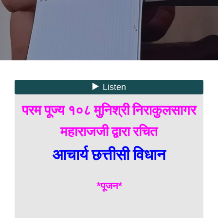
परम पूज्य १०८ मुनिश्री निराकुलसागर
महाराजजी द्वारा रचित
आचार्य छत्तीसी विधान
*पूजन*