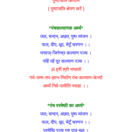
‘पुष्पांजलिं क्षिपामि’
( पुष्पांजलि क्षेपण करें )
*पंचकल्याणक अर्घ्य*
जल, चन्दन, अछत, पुष्प व्यंजन ।
फल, दीप, धूप, भेंटूँ चरणन ।।
भगवज्-जिनेन्द्र कल्याण पञ्च ।
नहिं रहें दूर कल्याण रञ्च ।।
ॐ ह्रीं श्री भगवतो
गर्भ-जन्म-तप-ज्ञान-निर्वाण पंच-कल्याण-केभ्यो
अर्घ्यं निर्व-पामीति स्वाहा ।।
*पंच परमेष्ठी का अर्घ्य*
जल, चन्दन, अछत, पुष्प व्यंजन ।
फल, दीप, धूप, भेंटूँ चरणन ।।
परमेष्ठि पञ्च गुरु पाद-मूल ।