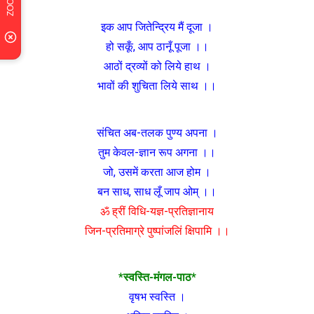
इक आप जितेन्द्रिय मैं दूजा ।
हो सकूँ, आप ठानूँ पूजा ।।
आठों द्रव्यों को लिये हाथ ।
भावों की शुचिता लिये साथ ।।
संचित अब-तलक पुण्य अपना ।
तुम केवल-ज्ञान रूप अगना ।।
जो, उसमें करता आज होम ।
बन साध, साध लूँ जाप ओम् ।।
ॐ ह्रीं विधि-यज्ञ-प्रतिज्ञानाय
जिन-प्रतिमाग्रे पुष्पांजलिं क्षिपामि ।।
*स्वस्ति-मंगल-पाठ*
वृषभ स्वस्ति ।