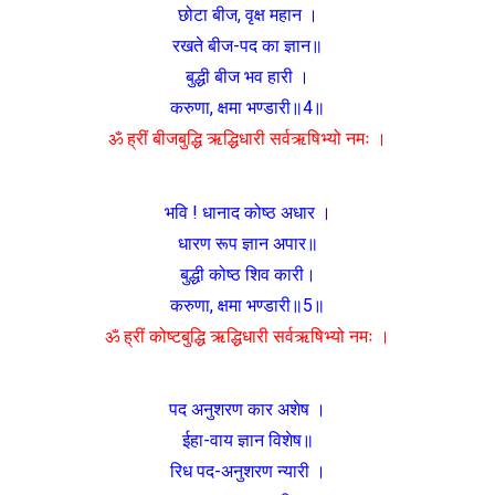
छोटा बीज, वृक्ष महान ।
रखते बीज-पद का ज्ञान॥
बुद्धी बीज भव हारी ।
करुणा, क्षमा भण्डारी॥4॥
ॐ ह्रीं बीजबुद्धि ऋद्धिधारी सर्वऋषिभ्यो नमः ।
भवि ! धानाद कोष्ठ अधार ।
धारण रूप ज्ञान अपार॥
बुद्धी कोष्ठ शिव कारी।
करुणा, क्षमा भण्डारी॥5॥
ॐ ह्रीं कोष्टबुद्धि ऋद्धिधारी सर्वऋषिभ्यो नमः ।
पद अनुशरण कार अशेष ।
ईहा-वाय ज्ञान विशेष॥
रिध पद-अनुशरण न्यारी ।