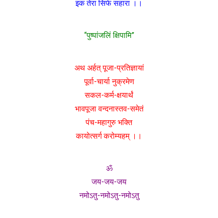
इक तेरा सिर्फ सहारा ।।
“पुष्पांजलिं क्षिपामि”
अथ अर्हत् पूजा-प्रतिज्ञायां
पूर्वा-चार्या नुक्रमेण
सकल-कर्म-क्षयार्थं
भावपूजा वन्दनास्तव-समेतं
पंच-महागुरु भक्ति
कायोत्सर्ग करोम्यहम् ।।
ॐ
जय-जय-जय
नमोऽतु-नमोऽतु-नमोऽतु