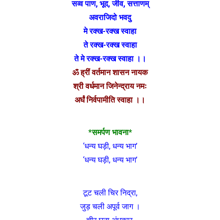
सव्व पाण, भूद, जीव, सत्ताणम्
अवराजिदो भवदु
मे रक्ख-रक्ख स्वाहा
ते रक्ख-रक्ख स्वाहा
ते मे रक्ख-रक्ख स्वाहा ।।
ॐ ह्रीं वर्तमान शासन नायक
श्री वर्धमान जिनेन्द्राय नमः
अर्घं निर्वपामीति स्वाहा ।।
*समर्पण भावना*
‘धन्य घड़ी, धन्य भाग’
‘धन्य घड़ी, धन्य भाग’
टूट चली चिर निद्रा,
जुड़ चली अपूर्व जाग ।