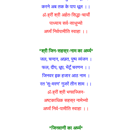
करने अब तक के पाप धूल ।।
ॐ ह्रीं श्री अर्हत-सिद्धा-चार्यो
पाध्याय सर्व-साधुभ्यो
अर्घ्यं निर्वपामीति स्वाहा ।।
*श्री जिन-सहस्र-नाम का अर्घ्य*
जल, चन्दन, अछत, पुष्प व्यंजन ।
फल, दीप, धूप, भेंटूँ चरणन ।।
जिनवर इक हजार आठ नाम ।
रत ‘सु-मरण’ गुजरें तीन शाम ।।
ॐ ह्रीं श्री भगवज्जिन-
अष्टकाधिक सहस्र नामेभ्यो
अर्घ्यं निर्व-पामीति स्वाहा ।।
*जिनवाणी का अर्घ्य*