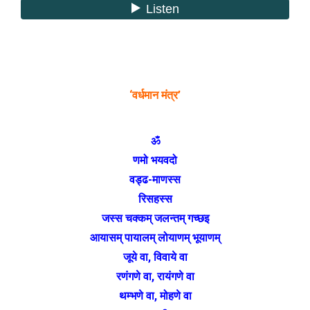
‘वर्धमान मंत्र’
ॐ
णमो भयवदो
वड्ढ-माणस्स
रिसहस्स
जस्स चक्कम् जलन्तम्‌ गच्छइ
आयासम् पायालम् लोयाणम् भूयाणम्
जूये वा, विवाये वा
रणंगणे वा, रायंगणे वा
थम्भणे वा, मोहणे वा