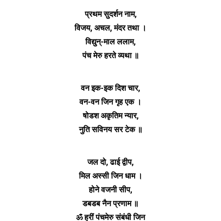
प्रथम सुदर्शन नाम,
विजय, अचल, मंदर तथा ।
विद्युन्-माल ललाम,
पंच मेरु हरते व्यथा ॥
वन इक-इक दिश चार,
वन-वन जिन गृह एक ।
षोडश अकृतिम न्यार,
नुति सविनय सर टेक ॥
जल दो, ढाई द्वीप,
मिल अस्सी जिन धाम ।
होने वजनी सीप,
डबडब नैन प्रणाम ॥
ॐ ह्रीं पंचमेरु संबंधी जिन