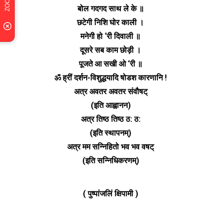
बोल गदगद साथ ले के ॥
छटेगी निशि घोर काली ।
मनेगी हो ‘री दिवाली ॥
दूसरे सब काम छोड़ी ।
पूजते आ सखी ओ ‘री ॥
ॐ ह्रीं दर्शन-विशुद्धयादि षोडश कारणानि !
अत्र अवतर अवतर संवौषट्
(इति आह्वानन)
अत्र तिष्ठ तिष्ठ ठ: ठ:
(इति स्थापनम्)
अत्र मम सन्निहितो भव भव वषट्
(इति सन्निधिकरणम्)
( पुष्पांजलिं क्षिपामी )