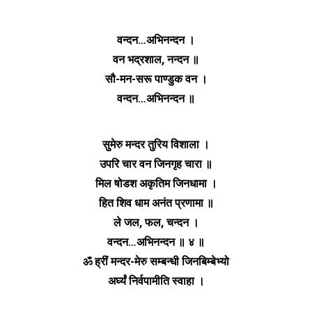
वन्दन…अभिनन्दन ।
वन भद्रशाल, नन्दन ॥
सौ-मन-सरू पाण्डुक वन ।
वन्दन…अभिनन्दन ॥
सुमेरु मन्दर तुरिय विशाला ।
उपरि चार वन जिनगृह चारा ॥
मिल षोडश अकृतिम जिनधामा ।
हित शिव धाम अनंत प्रणामा ॥
ले जल, फल, चन्दन ।
वन्दन…अभिनन्दन ॥ ४ ॥
ॐ ह्रीं मन्दर-मेरु सम्बन्धी जिनबिम्बेभ्यो
अर्घ्यं निर्वपामीति स्वाहा ।