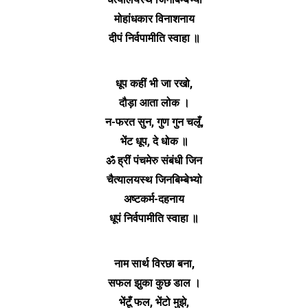
मोहांधकार विनाशनाय
दीपं निर्वपामीति स्वाहा ॥
धूप कहीं भी जा रखो,
दौड़ा आता लोक ।
न-फरत सुन, गुण गुन चलूँ,
भेंट धूप, दे धोक ॥
ॐ ह्रीं पंचमेरु संबंधी जिन
चैत्यालयस्थ जिनबिम्बेभ्यो
अष्टकर्म-दहनाय
धूपं निर्वपामीति स्वाहा ॥
नाम सार्थ विरछा बना,
सफल झुका कुछ डाल ।
भेंटूँ फल, भेंटो मुझे,