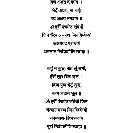
वच अक्षत दूँ कान ।
भेटूँ अक्षत, पा सकूँ
पद अक्षय भगवान ॥
ॐ ह्रीं पंचमेरु संबंधी
जिन चैत्यालयस्थ जिनबिम्बेभ्यो
अक्षयपद प्राप्तये
अक्षतान् निर्वपामीति स्वाहा ॥
कहूँ न कुछ, सह लूँ सभी,
हँसें शूल बिच फूल ।
दिव्य पुष्प भेटूँ तुम्हें,
काम चटाने धूल ॥
ॐ ह्रीं पंचमेरु संबंधी जिन
चैत्यालयस्थ जिनबिम्बेभ्यो
कामबाण-विध्वंसनाय
पुष्पं निर्वपामीति स्वाहा ॥