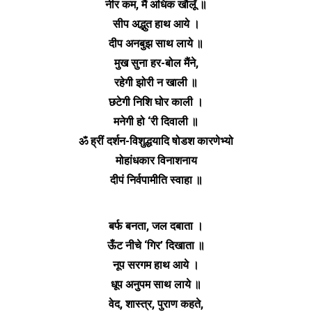
नीर कम, मैं अधिक खौलूँ ॥
सीप अद्भुत हाथ आये ।
दीप अनबुझ साथ लाये ॥
मुख सुना हर-बोल मैंने,
रहेगी झोरी न खाली ॥
छटेगी निशि घोर काली ।
मनेगी हो ‘री दिवाली ॥
ॐ ह्रीं दर्शन-विशुद्धयादि षोडश कारणेभ्यो
मोहांधकार विनाशनाय
दीपं निर्वपामीति स्वाहा ॥
बर्फ बनता, जल दबाता ।
ऊँट नीचे ‘गिर’ दिखाता ॥
नूप सरगम हाथ आये ।
धूप अनुपम साथ लाये ॥
वेद, शास्त्र, पुराण कहते,