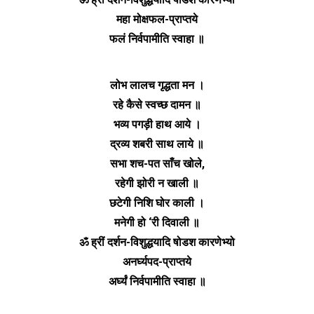
महा मोक्षफल-प्राप्तये
फलं निर्वपामीति स्वाहा ॥
लोभ लालच गृद्धता मन ।
रहे कैसे स्वच्छ दामन ॥
भव्य पगड़ी हाथ आये ।
द्रव्य शबरी साथ लाये ॥
सभा शच-पत साँच खोले,
रहेगी झोरी न खाली ॥
छटेगी निशि घोर काली ।
मनेगी हो ‘री दिवाली ॥
ॐ ह्रीं दर्शन-विशुद्धयादि षोडश कारणेभ्यो
अनर्घ्यपद-प्राप्तये
अर्घ्यं निर्वपामीति स्वाहा ॥