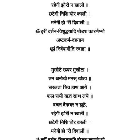
रहेगी झोरी न खाली ॥
छटेगी निशि घोर काली ।
मनेगी हो ‘री दिवाली ॥
ॐ ह्रीं दर्शन-विशुद्धयादि षोडश कारणेभ्यो
अष्टकर्म-दहनाय
धूपं निर्वपामीति स्वाहा ॥
मुखौटे ऊपर मुखौटा ।
तन अनोखे मनस् खोटा ॥
सरलता चित हाथ आये ।
फल सभी ऋत साथ लये ॥
वचन दैगम्बर न झूठे,
रहेगी झोरी न खाली ॥
छटेगी निशि घोर काली ।
मनेगी हो ‘री दिवाली ॥
ॐ ह्रीं दर्शन-विशुद्धयादि षोडश कारणेभ्यो