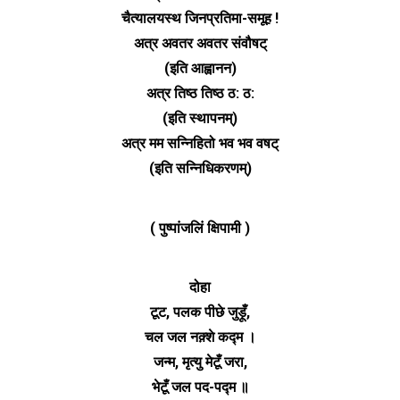
चैत्यालयस्थ जिनप्रतिमा-समूह !
अत्र अवतर अवतर संवौषट्
(इति आह्वानन)
अत्र तिष्ठ तिष्ठ ठ: ठ:
(इति स्थापनम्)
अत्र मम सन्निहितो भव भव वषट्
(इति सन्निधिकरणम्)
( पुष्पांजलिं क्षिपामी )
दोहा
टूट, पलक पीछे जुड़ूँ,
चल जल नक़्शे कद्म ।
जन्म, मृत्यु मेटूँ जरा,
भेटूँ जल पद-पद्म ॥