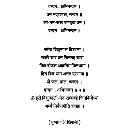
वन्दन…अभिनन्दन ।
वन भद्रशाल, नन्दन ॥
सौ-मन-सरू पाण्डुक वन ।
वन्दन…अभिनन्दन ॥
रुमेरु विद्युन्माल विशाला ।
उपरि चार वन जिनगृह चारा ॥
मिल षोडश अकृतिम जिनधामा ।
हित शिव धाम अनंत प्रणामा ॥
ले जल, फल, चन्दन ।
वन्दन… अभिनन्दन ॥ ५ ॥
ॐ ह्रीं विद्युन्माली-मेरु सम्बन्धी जिनबिम्बेभ्यो
अर्घ्यं निर्वपामीति स्वाहा ।
( पुष्पांजलिं क्षिपामी )