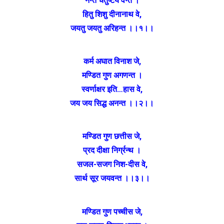
नन्त चतुष्टय वन्त ।
हितु शिशु दीनानाथ वे,
जयतु जयतु अरिहन्त ।।१।।
कर्म अघात विनाश जे,
मण्डित गुण अगणन्त ।
स्वर्णाक्षर इति…हास वे,
जय जय सिद्ध अनन्त ।।२।।
मण्डित गुण छत्तीस जे,
प्रद दीक्षा निर्ग्रन्थ ।
सजल-सजग निश-दीस वे,
सार्थ सूर जयवन्त ।।३।।
मण्डित गुण पच्चीस जे,