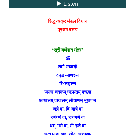
सिद्ध-चक्र मंडल विधान
प्रथम वलय
*श्री वर्धमान मंत्र*
ॐ
णमो भयवदो
वड्ढ-माणस्स
रि-सहस्स
जस्स चक्कम् जलन्तम् गच्छइ
आयासम् पायालम् लोयाणम् भूयाणम्
जूये वा, वि-वाये वा
रणंगणे वा, रायंगणे वा
थम्-भणे वा, मो-हणे वा
सव्व पाण, भूद, जीव, सत्ताणम्