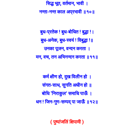
सिद्ध भूत, वर्तमान, भावी ।
नन्ता-नन्त काल अप्रभावी ॥१०॥
बुध-प्रतेक ! बुध-बोधित ! बुद्धा !।
बुध-अनेक, बुध-स्वयं ! विबुद्धा !॥
उनका पूजन, वन्दन करता ।
मन, वच, तन अभिनन्दन करता ॥११॥
कर्म क्षीण हो, दुख विलीन हो ।
संगत-साध, सुगति अधीन हो ॥
बोधि ‘निराकुल’ समाधि पाऊँ ।
धन ! जिन-गुण-सम्पद् पा जाऊँ ॥१२॥
( पुष्पांजलिं क्षिपामी )