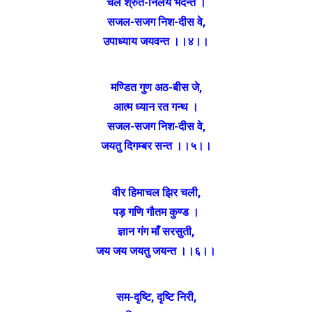
चल श्रुत-निलय भदन्त ।
सजल-सजग निश-दीस वे,
उपाध्याय जयवन्त ।।४।।
मण्डित गुण अठ-बीस जे,
आत्म ध्यान रत गन्थ ।
सजल-सजग निश-दीस वे,
जयतु दिगम्बर सन्त ।।५।।
वीर हिमाचल झिर चली,
पड़ गणि गौतम कुण्ड ।
ज्ञान गंग माँ सरसुती,
जय जय जयतु जयन्त ।।६।।
सम-दृष्टि, दृष्टि निरी,