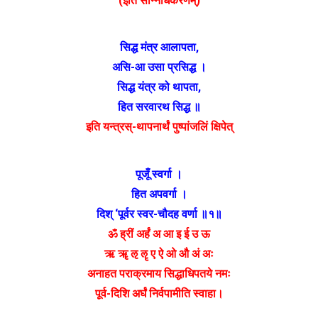
(इति सन्निधिकरणम्)
सिद्ध मंत्र आलापता,
असि-आ उसा प्रसिद्ध ।
सिद्ध यंत्र को थापता,
हित सरवारथ सिद्ध ॥
इति यन्त्रस्-थापनार्थं पुष्पांजलिं क्षिपेत्
पूजूँ स्वर्गा ।
हित अपवर्गा ।
दिश् ‘पूर्वर स्वर-चौदह वर्णा ॥१॥
ॐ ह्रीं अर्हं अ आ इ ई उ ऊ
ऋ ॠ ऌ ॡ ए ऐ ओ औ अं अः
अनाहत पराक्रमाय सिद्धाधिपतये नमः
पूर्व-दिशि अर्घं निर्वपामीति स्वाहा।