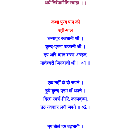
अर्घं निर्वपामीति स्वाहा ।।
कथा पुण्य पाप की
श्री-पाल
चम्पापुर रजधानी थी ।
कुन्द-प्रभा पटरानी थी ।
नृप अरि-दमन शरण-अरहन,
मातेश्वरी जिनवाणी थी ॥ ०1 ॥
एक नहीं दो दो सपने ।
हुये कुन्द-प्रभ माँ अपने ।
दिखा स्वर्ण-गिरि, कल्पद्रुम,
उठ नवकार लगी जपने ॥ ०2 ॥
नृप बोले हम बढ़‌भागी ।