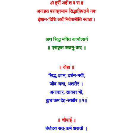
ॐ ह्रीं अर्हं श ष स ह
अनाहत पराक्रमाय सिद्धाधिपतये नमः
ईशान-दिशि अर्घं निर्वपामीति स्वाहा।
अथ सिद्ध भक्ति कायोत्सर्ग
॥ प्राकृत पद्यानु-वाद ॥
॥ दोहा ॥
सिद्ध, ज्ञान, दर्शन-मयी,
जीव-घणा, अशरीर ।
अनाकार, साकार भी,
कुछ कम देह-अखीर ॥१॥
॥ चौपाई ॥
बंधोदय सत्-कर्म अराती ।