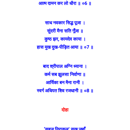
आत्म दामन कर लो धौरा ॥ ०6 ॥
साध नवकार सिद्ध पूजा ।
सुंदरी मैना सति गूँजा ॥
कुष्ठ झर, कामदेव काया ।
हास मुख दुख-पीड़ित आया ॥ ०7 ॥
बाद श्रीपाल अग्नि ध्याना ।
कर्म सब झुलसा निर्वाणा ॥
आर्यिका बन मैना रानी ।
स्वर्ग अधिपत शिव रजधानी ॥ ०8 ॥
दोहा
‘सहज निराकुल’ सुख जहाँ,