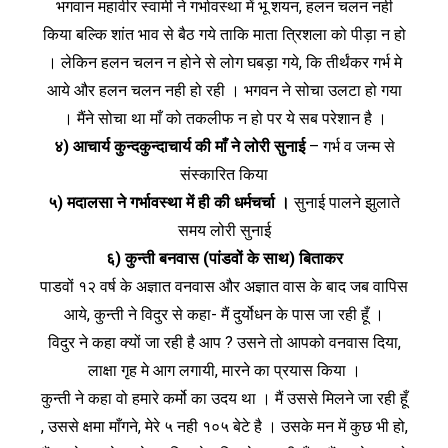
भगवान महावीर स्वामी ने गर्भावस्था में भू शयन, हलन चलन नही
किया बल्कि शांत भाव से बैठ गये ताकि माता त्रिशला को पीड़ा न हो
। लेकिन हलन चलन न होने से लोग घबड़ा गये, कि तीर्थंकर गर्भ मे
आये और हलन चलन नही हो रही । भगवन ने सोचा उलटा हो गया
। मैंने सोचा था माँ को तकलीफ न हो पर ये सब परेशान है ।
४) आचार्य कुन्दकुन्दाचार्य की माँ ने लोरी सुनाई
– गर्भ व जन्म से
संस्कारित किया
५) मदालसा ने गर्भावस्था में ही की धर्मचर्चा ।
सुनाई पालने झुलाते
समय लोरी सुनाई
६) कुन्ती बनवास (पांडवों के साथ) बिताकर
पाडवों १२ वर्ष के अज्ञात वनवास और अज्ञात वास के बाद जब वापिस
आये, कुन्ती ने विदुर से कहा- मैं दु‌र्योधन के पास जा रही हूँ ।
विदुर ने कहा क्यों जा रही है आप ? उसने तो आपको वनवास दिया,
लाक्षा गृह मे आग लगायी, मारने का प्रयास किया ।
कुन्ती ने कहा वो हमारे कर्मो का उदय था । मैं उससे मिलने जा रही हूँ
, उससे क्षमा माँगने, मेरे ५ नही १०५ बेटे है । उसके मन में कुछ भी हो,