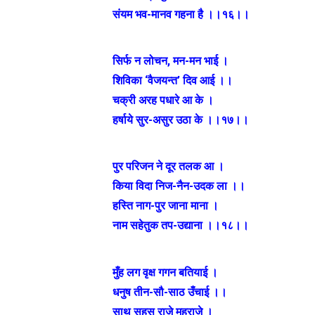
संयम भव-मानव गहना है ।।१६।।
सिर्फ न लोचन, मन-मन भाई ।
शिविका ‘वैजयन्त’ दिव आई ।।
चक्री अरह पधारे आ के ।
हर्षाये सुर-असुर उठा के ।।१७।।
पुर परिजन ने दूर तलक आ ।
किया विदा निज-नैन-उदक ला ।।
हस्ति नाग-पुर जाना माना ।
नाम सहेतुक तप-उद्याना ।।१८।।
मुँह लग वृक्ष गगन बतियाई ।
धनुष तीन-सौ-साठ उँचाई ।।
साथ सहस राजे महराजे ।