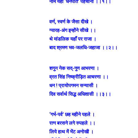
नाम यहाँ ‘धनपति’ पहचानो ।।१।।
वर्ण, स्वर्ण के जैसा दीखे ।
ग्यारह-अंग इन्होंने सीखे ।।
थे मांडलिक यहाँ पर राजा ।
बाद श्रमण भव-जलधि-जहाजा ।।२।।
शगुन नेक सद्‌-गुण आभरणा ।
व्रत सिंह निष्क्रीड़ित आचरणा ।।
धन ! प्रायोपगमन सन्यासी ।
दिव सर्वार्थ सिद्ध अधिशासी ।।३।।
‘गर्भ-पर्व’ छह महीने पहले ।
रत्न बरसने लगे रुपहले ।।
लिये हाथ में भेंट अनोखी ।