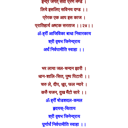
इन्द्र जगत् सेवा प्रण मण्ड ।
लिये इसलिए सविनय दण्ड ।।
प्रेरक एक आप इस काज ।
प्रातिहार्य अष्टक सरताज ।।२४।।
ॐ ह्रीं आजिविका बाधा निवारकाय
श्री वृषभ जिनेन्द्राय
अर्घं निर्वपामीति स्वाहा ।।
भर लाया जल-चन्दन झारी ।
धान-शालि-सित, पुष्प पिटारी ।।
चरु ले, दीप, धूप, फल न्यारे ।
करुँ यजन, दुख मैंटो सारे ।।
ॐ ह्रीं षोडशदल-कमल
हृदयस्-थिताय
श्री वृषभ जिनेन्द्राय
पूर्णार्घं निर्वपामीति स्वाहा ।।