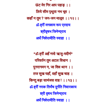
ऊंट मेर गिर आप पहाड़ ।।
लिये सीम पृथुता नभ भूम ।
कहाँ न तुम ? जन-जन मालूम ।।१२।।
ॐ ह्रीं मनकाम रूप प्रदाय
श्रीवृषभ जिनेन्द्राय
अर्घं निर्वपामीति स्वाहा ।।
*ॐ ह्रीं अर्हं णमो ऋजु-मदीणं*
परिवर्तन तुम अटल विधान ।
पुनरागमन न, जा शिव थान ।।
तज सुख यहाँ, वहॉं सुख चाह ।
किन्तु बड़ा सामंजस वाह ! ।।१३।।
ॐ ह्रीं नरक तिर्यंच दुर्गति निवारकाय
श्री वृषभ जिनेन्द्राय
अर्घं निर्वपामीति स्वाहा ।।