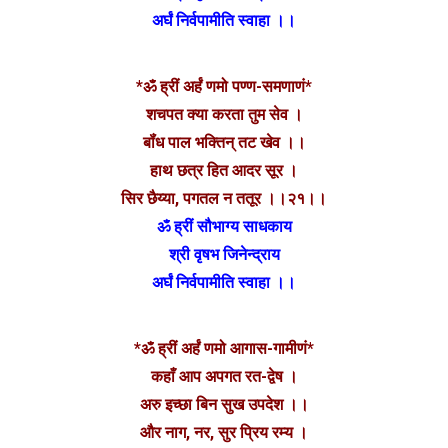
अर्घं निर्वपामीति स्वाहा ।।
*ॐ ह्रीं अर्हं णमो पण्ण-समणाणं*
शचपत क्या करता तुम सेव ।
बॉंध पाल भक्तिन् तट खेव ।।
हाथ छत्र हित आदर सूर ।
सिर छैय्या, पगतल न ततूर ।।२१।।
ॐ ह्रीं सौभाग्य साधकाय
श्री वृषभ जिनेन्द्राय
अर्घं निर्वपामीति स्वाहा ।।
*ॐ ह्रीं अर्हं णमो आगास-गामीणं*
कहाँ आप अपगत रत-द्वेष ।
अरु इच्छा बिन सुख उपदेश ।।
और नाग, नर, सुर प्रिय रम्य ।