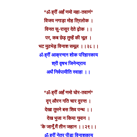
*ॐ ह्रीं अर्हं णमो महा-तवाणं*
विजय नगाड़ा मोह त्रिलोक ।
विनत सु-रासुर देते ढ़ोक ।।
पर, कब छेड़ तुम्हें की भूल ।
भट मुठभेड़ विनाश समूल ।।२८।।
ॐ ह्रीं आक्रन्दन शोक परिहारकाय
श्री वृषभ जिनेन्द्राय
अर्घं निर्वपामीति स्वाहा ।।
*ॐ ह्रीं अर्हं णमो घोर-तवाणं*
दृग् औरन गति चार दुरन्त ।
देखा तुमने बस शिव पन्थ ।।
देख भुजा न किया गुमान ।
‘के जानूँ मैं तीन जहान ।।२९।।
ॐ ह्रीं नेत्र पीडा विनाशकाय