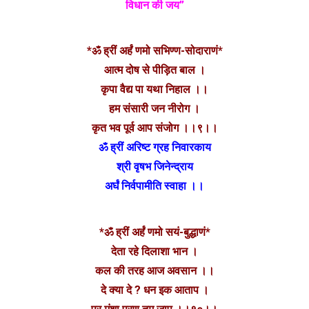
विधान की जय”
*ॐ ह्रीं अर्हं णमो सभिण्ण-सोदाराणं*
आत्म दोष से पीड़ित बाल ।
कृपा वैद्य पा यथा निहाल ।।
हम संसारी जन नीरोग ।
कृत भव पूर्व आप संजोग ।।९।।
ॐ ह्रीं अरिष्ट ग्रह निवारकाय
श्री वृषभ जिनेन्द्राय
अर्घं निर्वपामीति स्वाहा ।।
*ॐ ह्रीं अर्हं णमो सयं-बुद्धाणं*
देता रहे दिलाशा भान ।
कल की तरह आज अवसान ।।
दे क्या दे ? धन इक आताप ।