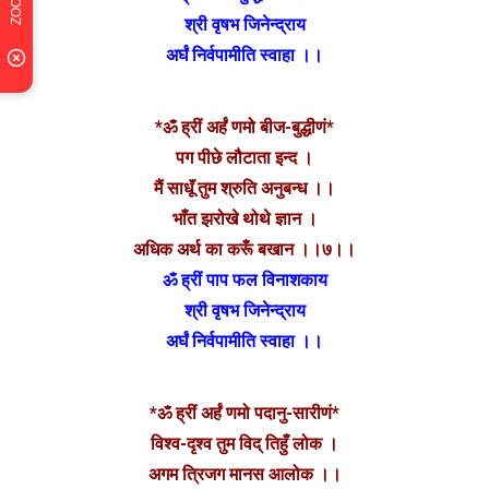
श्री वृषभ जिनेन्द्राय
अर्घं निर्वपामीति स्वाहा ।।
*ॐ ह्रीं अर्हं णमो बीज-बुद्धीणं*
पग पीछे लौटाता इन्द ।
मैं साधूॅं तुम श्रुति अनुबन्ध ।।
भाँत झरोखे थोथे ज्ञान ।
अधिक अर्थ का करूँ बखान ।।७।।
ॐ ह्रीं पाप फल विनाशकाय
श्री वृषभ जिनेन्द्राय
अर्घं निर्वपामीति स्वाहा ।।
*ॐ ह्रीं अर्हं णमो पदानु-सारीणं*
विश्व-दृश्व तुम विद् तिहुँ लोक ।
अगम त्रिजग मानस आलोक ।।