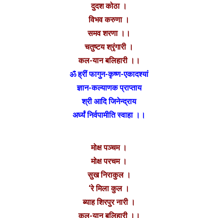
दुदश कोठा ।
विभव करुणा ।
समव शरणा ।।
चतुष्टय श्रृंगारी ।
कल-यान बलिहारी ।।
ॐ ह्रीं फागुन-कृष्ण-एकादश्यां
ज्ञान-कल्याणक प्राप्ताय
श्री आदि जिनेन्द्राय
अर्घ्यं निर्वपामीति स्वाहा ।।
मोक्ष पञ्चम ।
मोक्ष परचम ।
सुख निराकुल ।
‘रे मिला कुल ।
ब्याह शिरपुर नारी ।
कल-यान बलिहारी ।।