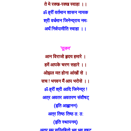
ते मे रक्ख-रक्ख स्वाहा ।।
ॐ ह्रीं वर्तमान शासन नायक
श्री वर्धमान जिनेन्द्राय नमः
अर्घं निर्वपामीति स्वाहा ।।
‘पूजन’
आन विराजो हृदय हमारे ।
हमें आपके चरण सहारे ।।
ओझल मत होना आंखों से ।
सच ! भगवन मैं आप भरोसे ।।
ॐ ह्रीं श्री आदि जिनेन्द्र !
अत्र अवतर अवतरण संवौषट्
(इति आह्वानन)
अत्र तिष्ठ तिष्ठ ठ: ठ:
(इति स्थापनम्)
अत्र मम सन्निहितो भव भव वषट्