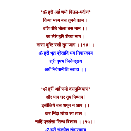
*ॐ ह्रीं अर्ह णमो विउल-मदीणं*
किया भस्म बस तुमने काम ।
वशि पीछे भोला बस नाम ।।
जा लेटे हरि शैय्या नाग ।
नासा दृष्टि रखी तुम जाग ।।१४।।
ॐ ह्रीं भूत प्रेतादि भय निवारकाय
श्री वृषभ जिनेन्द्राय
अर्घं निर्वपामीति स्वाहा ।।
*ॐ ह्रीं अर्हं णमो दसपुव्वियाणं*
और पाप घर तुम निष्पाप |
इसीलिये बस शगुन न आप ।।
कर निंदा छोटा सा ताल ।
नाहिं प्रशंसा सिन्ध विशाल ।।१५।।
ॐ ह्रीं संक्लेश संहारकाय