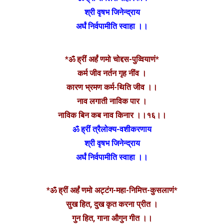
श्री वृषभ जिनेन्द्राय
अर्घं निर्वपामीति स्वाहा ।।
*ॐ ह्रीं अर्हं णमो चोद्दस-पुव्वियाणं*
कर्म जीव नर्तन गृह नींव ।
कारण भ्रमण कर्म-थिति जीव ।।
नाव लगाती नाविक पार ।
नाविक बिन कब नाव किनार ।।१६।।
ॐ ह्रीं त्रैलोक्य-वशीकरणाय
श्री वृषभ जिनेन्द्राय
अर्घं निर्वपामीति स्वाहा ।।
*ॐ ह्रीं अर्हं णमो अट्टंग-महा-निमित्त-कुसलाणं*
सुख हित, दुख कृत करना प्रीत ।
गुन हित, गाना औगुन गीत ।।