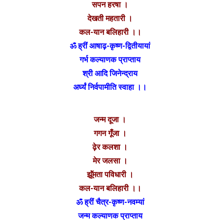
सपन हरषा ।
देखती महतारी ।
कल-यान बलिहारी ।।
ॐ ह्रीं आषाढ़-कृष्ण-द्वितीयायां
गर्भ कल्याणक प्राप्ताय
श्री आदि जिनेन्द्राय
अर्घ्यं निर्वपामीति स्वाहा ।।
जन्म दूजा ।
गगन गूँजा ।
ढ़ेर कलशा ।
मेर जलसा ।
झूॅंमता पविधारी ।
कल-यान बलिहारी ।।
ॐ ह्रीं चैत्र-कृष्ण-नवम्यां
जन्म कल्याणक प्राप्ताय