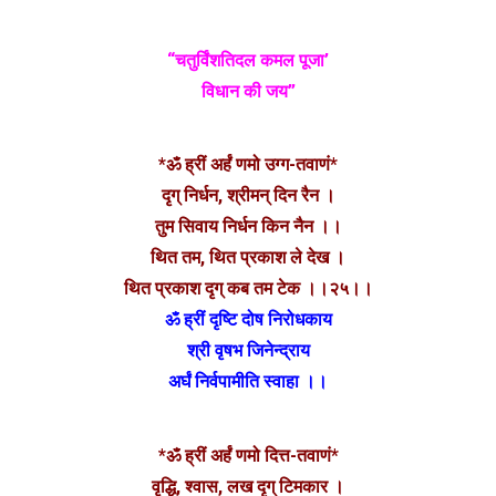
“चतुर्विंशतिदल कमल पूजा’
विधान की जय”
*ॐ ह्रीं अर्हं णमो उग्ग-तवाणं*
दृग् निर्धन, श्रीमन् दिन रैन ।
तुम सिवाय निर्धन किन नैन ।।
थित तम, थित प्रकाश ले देख ।
थित प्रकाश दृग् कब तम टेक ।।२५।।
ॐ ह्रीं दृष्टि दोष निरोधकाय
श्री वृषभ जिनेन्द्राय
अर्घं निर्वपामीति स्वाहा ।।
*ॐ ह्रीं अर्हं णमो दित्त-तवाणं*
वृद्धि, श्वास, लख दृग् टिमकार ।