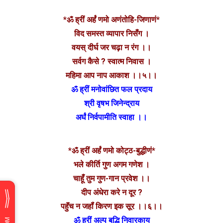
*ॐ ह्रीं अर्हं णमो अणंतोहि-जिणाणं*
विद समस्त व्यापार निसँग ।
वयस् दीर्घ जर चढ़ा न रंग ।।
सर्वग कैसे ? स्वात्म निवास ।
महिमा आप नाप आकाश ।।५।।
ॐ ह्रीं मनोवांछित फल प्रदाय
श्री वृषभ जिनेन्द्राय
अर्घं निर्वपामीति स्वाहा ।।
*ॐ ह्रीं अर्हं णमो कोट्ठ-बुद्धीणं*
भले कीर्ति गुण अगम गणेश ।
चाहूँ तुम गुण-गान प्रवेश ।।
दीप अंधेरा करे न दूर ?
पहुॅंच न जहॉं किरण इक सूर ।।६।।
ॐ ह्रीं अल्प बुद्धि निवारकाय