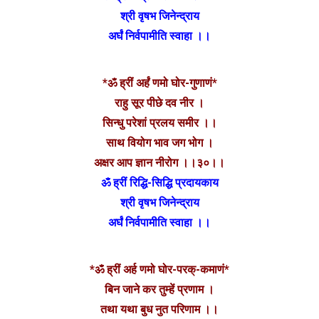
श्री वृषभ जिनेन्द्राय
अर्घं निर्वपामीति स्वाहा ।।
*ॐ ह्रीं अर्हं णमो घोर-गुणाणं*
राहु सूर पीछे दव नीर ।
सिन्धु परेशां प्रलय समीर ।।
साथ वियोग भाव जग भोग ।
अक्षर आप ज्ञान नीरोग ।।३०।।
ॐ ह्रीं रिद्धि-सिद्धि प्रदायकाय
श्री वृषभ जिनेन्द्राय
अर्घं निर्वपामीति स्वाहा ।।
*ॐ ह्रीं अर्ह णमो घोर-परक्-कमाणं*
बिन जाने कर तुम्हें प्रणाम ।
तथा यथा बुध नुत परिणाम ।।