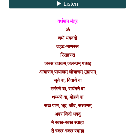
वर्धमान मंत्र
ॐ
णमो भयवदो
वड्ढ-माणस्स
रिसहस्स
जस्स चक्कम् जलन्तम्‌ गच्छइ
आयासम् पायालम् लोयाणम् भूयाणम्
जूये वा, विवाये वा
रणंगणे वा, रायंगणे वा
थम्भणे वा, मोहणे वा
सव्व पाण, भूद, जीव, सत्ताणम्
अवराजिदो भवदु
मे रक्ख-रक्ख स्वाहा
ते रक्ख-रक्ख स्वाहा