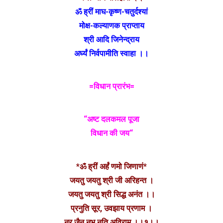
ॐ ह्रीं माघ-कृष्ण-चतुर्दश्यां
मोक्ष-कल्याणक प्राप्ताय
श्री आदि जिनेन्द्राय
अर्घ्यं निर्वपामीति स्वाहा ।।
=विधान प्रारंभ=
“अष्ट दलकमल पूजा
विधान की जय“
*ॐ ह्रीं अर्हं णमो जिणाणं*
जयतु जयतु श्री जी अरिहन्त ।
जयतु जयतु श्री सिद्ध अनंत ।।
प्रनुति सूर, उवझाय प्रणाम ।
नूर जैन नभ नुति अविराम ।।१।।