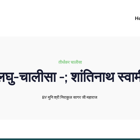
H
तीर्थंकर चालीसा
लघु-चालीसा -; शांतिनाथ स्वाम
BY मुनि श्री निराकुल सागर जी महाराज