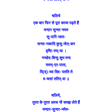
चलिये
एक बार फिर से पूरा काव्य पढ़ते हैं
मन्दार सुन्दर नमरु
सु-पारि-जात-
सन्ता-नकादि कुसु-मोत्-कर
वृष्टि-रुद्-घा ।
गन्धोद-बिन्दु-शुभ मन्द
मरुत्-प्र-पाता,
दि(व्)-व्या दिवः पतति ते
व-चसां ततिर्-वा ॥
चलिये,
तुरत के तुरत अरथ भी समझ लेते हैं
मन्दार-सुन्दर-नमेरु-