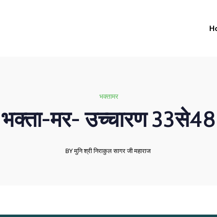
H
भक्तामर
भक्ता-मर- उच्चारण 33से48
BY मुनि श्री निराकुल सागर जी महाराज