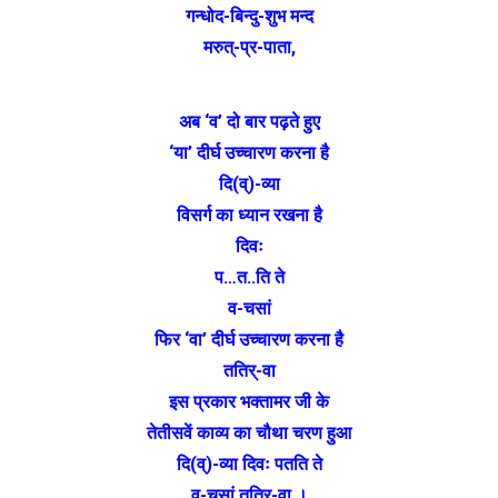
गन्धोद-बिन्दु-शुभ मन्द
मरुत्-प्र-पाता,
अब ‘व’ दो बार पढ़ते हुए
‘या’ दीर्घ उच्चारण करना है
दि(व्)-व्या
विसर्ग का ध्यान रखना है
दिवः
प…त..ति ते
व-चसां
फिर ‘वा’ दीर्घ उच्चारण करना है
ततिर्-वा
इस प्रकार भक्तामर जी के
तेतीसवें काव्य का चौथा चरण हुआ
दि(व्)-व्या दिवः पतति ते
व-चसां ततिर्-वा ।