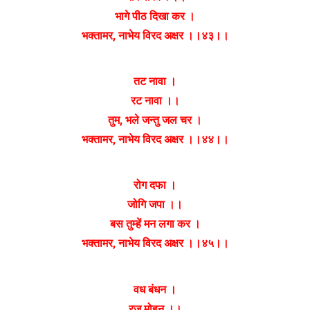
भागे पीठ दिखा कर ।
भक्तामर, नाभेय विरद अक्षर ।।४३।।
तट नावा ।
रट नावा ।।
तुम, भले जन्तु जल चर ।
भक्तामर, नाभेय विरद अक्षर ।।४४।।
रोग दफा ।
जोगि जपा ।।
बस तुम्हें मन लगा कर ।
भक्तामर, नाभेय विरद अक्षर ।।४५।।
वध बंधन ।
रज मोहन ।।