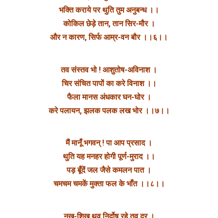
भक्ति कराये पर थुति तुम अनुबन्ध ।।
कोकिल छेड़े तान, तान सिर-मौर ।
और न कारण, सिर्फ आम्र-वन बौर ।।६।।
तव संस्तव भो ! आशुतोष-अविनाश ।
चिर संचित पापों का करे विनाश ।।
फैला मानस अंधकार घन-घोर ।
करे पलायन, झलक पलक लख भोर ।।७।।
मैं मानूँ भगवन् ! पा आप प्रसाद ।
थुति यह मनहर होगी पूर्ण-मुराद ।।
पड़ बूँदें जल जैसे कमलन पात ।
चमचम चमकें मुक्ता फल के भाँत ।।८।।
नख-शिख थव निर्दोष रहे तव दूर ।