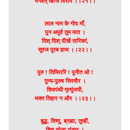
भगवत् खोज विराम ।।२१।।
लाल नाम के गोद माँ,
पुन अपूर्व तुम मात ।
दिश् दिश् दीखें तारिकां,
सूरज पूरब हाथ ।।२२।।
पुरु ! तिमिरारि ! पुनीत ओ !
पुण्य-पुरुष सिरमौर ।
शिवपंथी मृत्युंजयी,
भक्त तिहार न और ।।२३।।
बुद्ध, विष्णु, ब्रह्मा, तुम्हीं,
शिव भोला भंडार ।