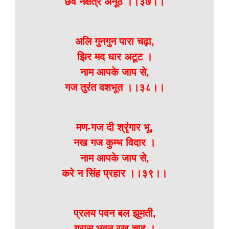
छव नक्षत्र अनूठ ।।३७।।
अलि गुनगुन पारा चढ़ा,
झिर मद धार अटूट ।
नाम आपके जाप से,
गज तुरंत वशभूत ।।३८।।
मण-गज दी श्रृंगार भू,
नख गज कुम्भ विदार ।
नाम आपके जाप से,
करे न सिंह प्रहार ।।३९।।
प्रलय पवन बल झूमती,
ग्रास भुवन रख चाह ।