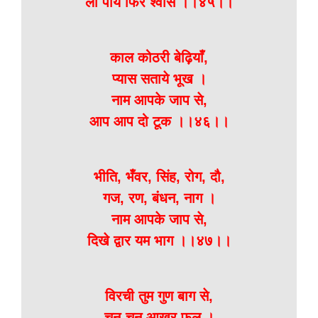
लौं पाये फिर श्वास ।।४५।।
काल कोठरी बेढ़ियाँ,
प्यास सताये भूख ।
नाम आपके जाप से,
आप आप दो टूक ।।४६।।
भीति, भँवर, सिंह, रोग, दौ,
गज, रण, बंधन, नाग ।
नाम आपके जाप से,
दिखे द्वार यम भाग ।।४७।।
विरची तुम गुण बाग से,
चुन-चुन आखर फूल ।