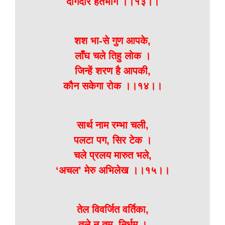
दागदार हतभाग ।।१३।।
शश भा-से गुण आपके,
लाँघ चले तिहु लोक ।
जिन्हें शरण है आपकी,
कौन सकेगा रोक ।।१४।।
सार्थ नाम रम्भा चली,
पलटा पग, सिर टेक ।
चले प्रलय मारुत भले,
‘अचल’ मेरु अभिलेख ।।१५।।
तेल विवर्जित वर्तिका,
तले न तम, निर्धूम ।