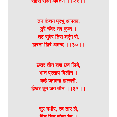
सहस रश्मि अवतर्ण ।।२९।।
तन कंचन प्रभु आपका,
ढुरें चॅंवर नव कुन्द ।
तट सुमेर तिस श्रृंग से,
झरना झिरे अमन्द ।।३०।।
छतर तीन शश छव लिये,
भान प्रताप विलीन ।
कहे जगमगा झल्लरी,
ईश्वर तुम जग तीन ।।३१।।
सुर गभीर, रव तार ले,
हित शिव संगम टेर ।