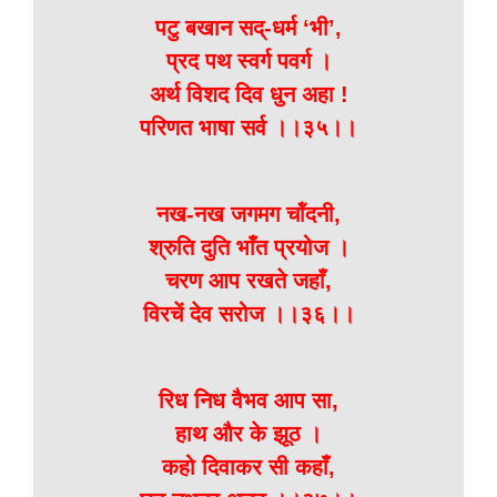
पटु बखान सद्-धर्म ‘भी’,
प्रद पथ स्वर्ग पवर्ग ।
अर्थ विशद दिव धुन अहा !
परिणत भाषा सर्व ।।३५।।
नख-नख जगमग चॉंदनी,
श्रुति दुति भाँत प्रयोज ।
चरण आप रखते जहाँ,
विरचें देव सरोज ।।३६।।
रिध निध वैभव आप सा,
हाथ और के झूठ ।
कहो दिवाकर सी कहाँ,