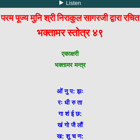
परम पूज्य मुनि श्री निराकुल सागरजी द्वारा रचित
भक्तामर स्तोत्र ४९
एकाक्षरी
भक्तामर मन्त्र
ओं नु प: झः
रः धी रु ता
गा शं ई छ:
खं गो जै लौं
ख: शु च ण: