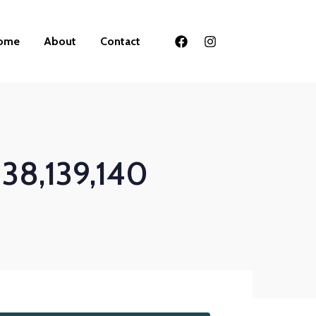
ome
About
Contact
,138,139,140