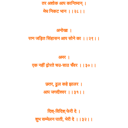
तर अशोक आप कान्तिमान् ।
मेघ निकट भान ।।२८।।
अनोखा ।
रत्न जड़ित सिंहासन आप सोने का ।।२९।।
अमर ।
एक नहीं ढ़ोरते चउ-साठ चँवर ।।३०।।
छतर, ढुल कहे झालर ।
आप जगदीश्वर ।।३१।।
दिश्-विदिश् फेरी दे ।
शुभ सम्मेलन पाती, भेरी दे ।।३२।।