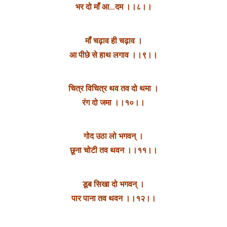
भर दो माँ आ…दम ।।८।।
मॉं चढ़ाव ही चढ़ाव ।
आ पीछे से हाथ लगाव ।।९।।
चित्र विचित्र थव तव दो थमा ।
रंग दो जमा ।।१०।।
गोद उठा लो भगवन् ।
छूना चोटी तव थवन ।।११।।
डूब सिखा दो भगवन् ।
पार पाना तव थवन ।।१२।।