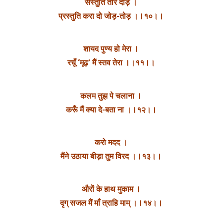
संस्तुति तोर दौड़‌ ।
प्रस्तुति करा दो जोड़-तोड़ ।।१०।।
शायद पुण्य हो मेरा ।
रचूँ ‘मूढ़’ मैं स्तव तेरा ।।११।।
कलम तुझ पे चलाना‌ ।
करूँ मैं क्या दे-बता ना ।।१२।।
करो मदद ।
मैंने उठाया बीड़ा तुम विरद ।।१३।।
औरों के हाथ मुकाम ।
दृग् सजल मैं माँ त्राहि माम् ।।१४।।