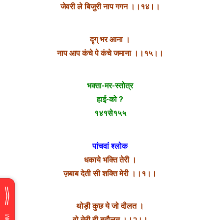
जेवरी ले बिजुरी नाप गगन ।।१४।।
दृग् भर आना ।
नाप आप कंचे पे कंचे जमाना ।।१५।।
भक्ता-मर-स्तोत्र
हाई-को ?
१४१से१५५
पांचवां श्लोक
धकाये भक्ति तेरी ।
ज़बाब देती सी शक्ति मेरी ।।१।।
थोड़ी कुछ ये जो दौलत ।
वो तेरी ही बदौलत ।।२।।