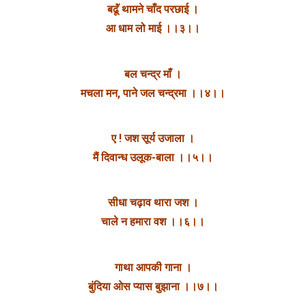
बढूॅं थामने चाँद परछाई‌ ।
आ धाम लो माई ।।३।।
बल चन्द्र माँ ।
मचला मन, पाने जल चन्द्रमा ।।४।।
ए ! जश सूर्य उजाला ।
मैं दिवान्ध उलूक-बाला ।।५।।
सीधा चढ़ाव थारा जश ।
चाले न हमारा वश ।।६।।
गाथा आपकी गाना ।
बुंदिया ओस प्यास बुझाना ।।७।।