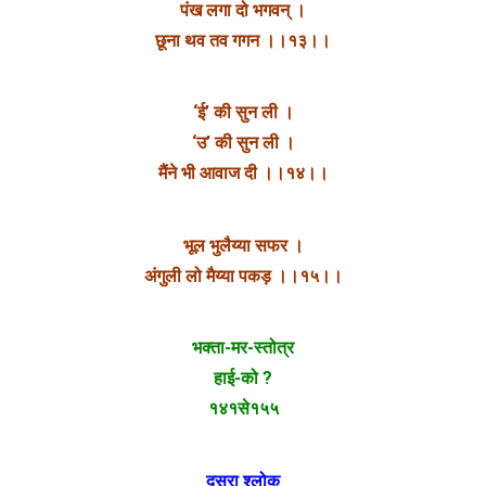
पंख लगा दो भगवन् ।
छूना थव तव गगन ।।१३।।
‘ई’ की सुन ली ।
‘उ’ की सुन ली ।
मैंने भी आवाज दी ।।१४।।
भूल भुलैय्या सफर ।
अंगुली लो मैय्या पकड़ ।।१५।।
भक्ता-मर-स्तोत्र
हाई-को ?
१४१से१५५
दूसरा श्लोक