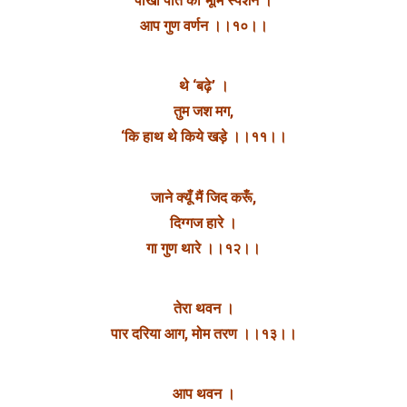
पांखी पोत का भूमि स्पर्शन ।
आप गुण वर्णन ।।१०।।
थे ‘बढ़े’ ।
तुम जश मग,
‘कि हाथ थे किये खड़े ।।११।।
जाने क्यूँ मैं जिद करूँ,
दिग्गज हारे ।
गा गुण थारे ।।१२।।
तेरा थवन ।
पार दरिया आग, मोम तरण ।।१३।।
आप थवन ।