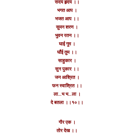
सदय हृदय ।।
भगत आप ।
भजत आप ।।
सुमन शरण ।
भुवन रतन ।।
घाई गुम ।
घॉंई तुम ।।
साहुकार ।
सुन पुकार ।।
जन आश्रित ।
फन स्वाश्रित ।।
ला…भ भ…ला ।
दे बतला ।।१०।।
गौर एक ।
तोर देख ।।