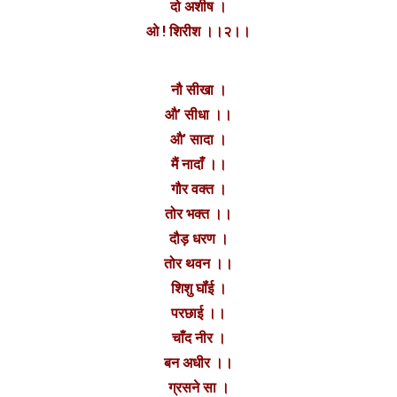
दो अशीष ।
ओ ! शिरीश ।।२।।
नौ सीखा ।
औ’ सीधा ।।
औ’ सादा ।
मैं नादाँ ।।
गौर वक्त ।
तोर भक्त ।।
दौड़ धरण ।
तोर थवन ।।
शिशु घॉंई ।
परछाई ।।
चाँद नीर ।
बन अधीर ।।
ग्रसने सा ।