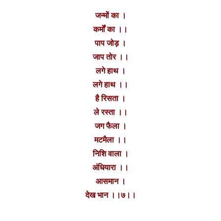
जन्मों का ।
कर्मों का ।।
पाप जोड़ ।
जाप तोर‌ ।।
लगे हाथ ।
लगे हाथ ।।
है रिसता ।‌
ले रस्ता ।।
जग फैला ।
मटमैला ।।
निशि वाला ।
अंधियारा ।।
आसमान ।
देख भान ।।७।।