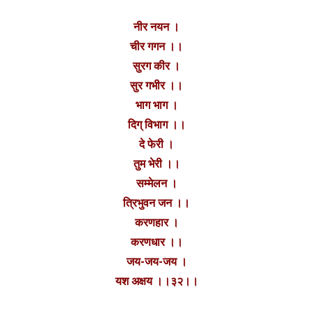
नीर नयन ।
चीर गगन ।।
सुरग कीर ।
सुर गभीर ।।
भाग भाग ।
दिग् विभाग ।।
दे फेरी ।
तुम भेरी ।।
सम्मेलन ।
त्रिभुवन जन ।।
करणहार ।
करणधार ।।
जय-जय-जय ।
यश अक्षय ।।३२।।