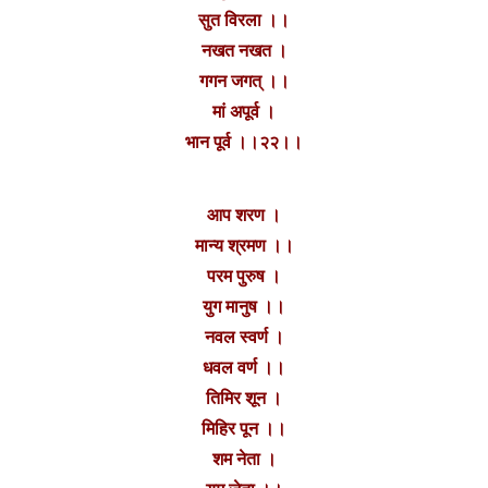
सुत विरला ।।
नखत नखत ।‌
गगन जगत् ।।
मां अपूर्व ।
भान पूर्व ।।२२।।
आप शरण ।
मान्य श्रमण ।।
परम पुरुष‌ ।
युग मानुष ।।
नवल स्वर्ण ।
धवल वर्ण‌ ।।
तिमिर शून ।
मिहिर पून ।।
शम नेता ।