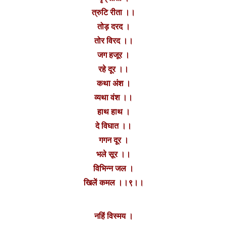
त्रुटि रीता ।।
तोड़ दरद ।
तोर विरद ।।
जग हजूर ।
रहे दूर ।।
कथा अंश ।
व्यथा वंश ।।
हाथ हाथ ।
दे विघात ।।
गगन दूर ।
भले सूर ।।
विभिन्न जल ।
खिलें कमल ।।९।।
नहिं विस्मय ।