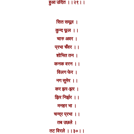
हुआ उदित ।।२९।।
सित समूल ।
कुन्द फूल ।।
चारु अवर ।
प्रभा चँवर ।।
शोभित तन ।
कनक वरन ।।
विलग फेर ।
नग सुमेर ।।
कर झर-झर ।
झिर निर्झर ।।
मनहर भा ।
चन्द्र प्रभा ।।
तब उछले ।
तट विरले ।।३०।।