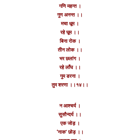
गणि महन्त ।
गुण अनन्त ।।
मचा धूम ।
रहे घूम ।।
बिना रोक ।
तीन लोक ।।
भर छलांग ।
रहे लाँघ ।।
गुम डरना ।
तुम शरणा ।।१४।।
न आश्चर्य ।
सुसौन्दर्य ।।
एक जोड़‌ ।
‘नाक’ छोड़ ।।