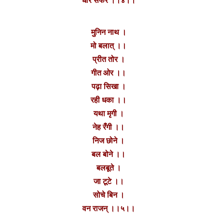
धार सफर ।।४।।
मुनिन नाथ ।
मो बलात् ।।
प्रीत तोर ।
गीत ओर ।।
पढ़ा सिखा ।
रही धका ।।
यथा मृगी ।
नेह रँगी ।।
निज छोने ।
बल बोने ।।
बलबूते ।
जा टूटे ।।
सोचे बिन ।
वन राजन् ।।५।।