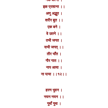
इक प्रशान्त ।।
अणु अद्भुत ।
शरीर बुत ।।
एक बने ।
वे उतने ।।
तभी जगत ।
सभी जगत् ।।
तौर भाँत ।
गौर गात ।।
नाप आया ।
ना पाया ।।१२।।
हरण भुवन ।
नयन नयन‌ ।।
गुमाँ गुमा ।