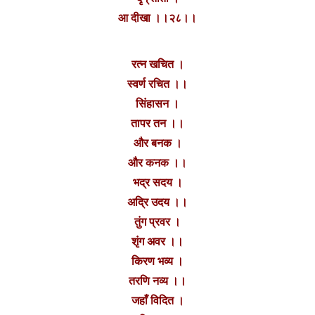
आ दीखा ।।२८।।
रत्न खचित ।
स्वर्ण रचित ।।
सिंहासन ।
तापर तन ।।
और बनक ।
और कनक ।।
भद्र सदय ।
अद्रि उदय ।।
तुंग प्रवर ।
शृंग अवर ।।
किरण भव्य ।
तरणि नव्य ।।
जहाँ विदित ।