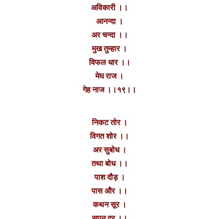
अविकारी ।।
आनन्दा ।‌
अर चन्दा ।।
मुख तुम्हार ।
विफल धार ।।
मेघ राज ।
गेह नाज ।।१९।।
निकट तोर ।
विगत शोर ।।
अर सुबोध ।
तथा बोध ।।
पाश दौड़ ।
पास और ।।
कथन सूर ।
सपन दूर ।।