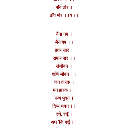
पाँव तोर ।
ठाँव मोर ।।१।।
नैना नम ।
जैनागम ।।
इतर सार ।
सफर पार ।।
संजीवन ।
शचि जीवन ।।
जन तारक ।
मन हारक ।।
नव्य भुवन ।
दिव्य थवन ।।
रचे, रचूॅं ।
अघ ‘कि बचूँ ।।