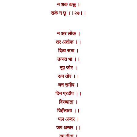
न शक कछू ।
सके न छू ।।२७।।
न अर लोक ।
तर अशोक ।।
दिव्य सभा ।
उन्नत भा ।।
नूप जोर ।
रूप तोर ।।
घन समीप ।
दिन प्रदीप ।।
विख्याता ।
विहँसाता ।।
पल अन्दर ।
जग अन्धर ।।
दृग् तीता ।