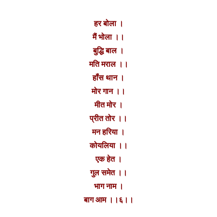
हर बोला ।
मैं भोला ।।
बुद्धि बाल ।
मति मराल ।।
हॉंस थान ।
मोर गान‌ ।।
मीत मोर ।
प्रीत तोर ।।
मन हरिया ।
कोयलिया ।।
एक हेत ।
गुल समेत ।।
भाग नाम ।
बाग आम ।।६।।