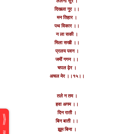
ललना सुर ।
दिखला गुर ।।
मन तिहार ।
पथ विकार ।।
न ला सकी ।
मिला सखी ।।
प्रलय पवन ।
जमीं गगन ।।
चपल ढ़ेर ।
अचल मेर ।।१५।।‌
तले न तम ।
हवा अगम ।।
दिन राती ।
बिन बाती ।।
झूम बिना ।