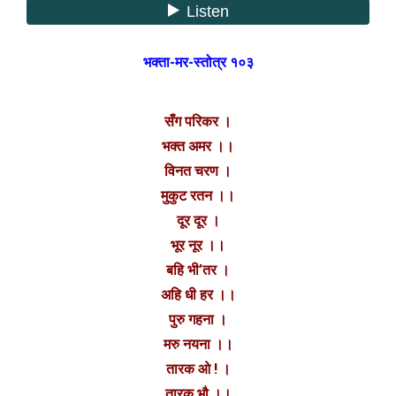
भक्ता-मर-स्तोत्र १०३
सँग परिकर ।
भक्त अमर ।।
विनत चरण ।
मुकुट रतन ।।
दूर दूर ।
भूर नूर ।।
बहि भी’तर ।
अहि धी हर ।।
पुरु गहना ।
मरु नयना ।।
तारक ओ ! ।
तारक भौ ।।