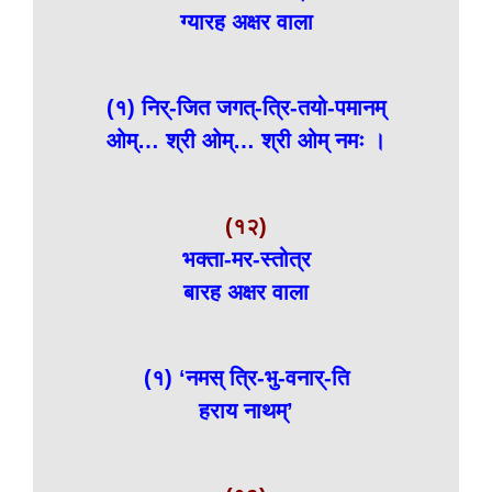
ग्यारह अक्षर वाला
(१) निर्-जित जगत्-त्रि-तयो-पमानम्
ओम्… श्री ओम्… श्री ओम् नमः ।
(१२)
भक्ता-मर-स्तोत्र
बारह अक्षर वाला
(१) ‘नमस् त्रि-भु-वनार्-ति
हराय नाथम्’