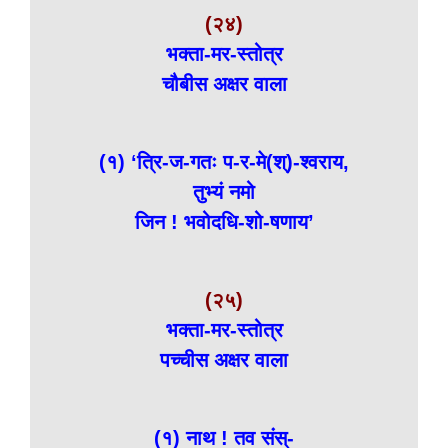
(२४)
भक्ता-मर-स्तोत्र
चौबीस अक्षर वाला
(१) ‘त्रि-ज-गतः प-र-मे(श्)-श्वराय,
तुभ्यं नमो
जिन ! भवोदधि-शो-षणाय’
(२५)
भक्ता-मर-स्तोत्र
पच्चीस अक्षर वाला
(१) नाथ ! तव संस्-