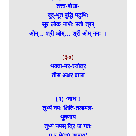
तत्त्व-बोधा-
दुद्-भूत बुद्धि पटुभिः
सुर-लोक-नाथैः स्तो-त्रैर्
ओम्… श्री ओम्… श्री ओम् नमः ।
(३०)
भक्ता-मर-स्तोत्र
तीस अक्षर वाला
(१) ‘नाथ !
तुभ्यं नमः क्षिति-तलामल-
भूषणाय
तुभ्यं नमस् त्रि-ज-गतः
प-र-मे(श्)-श्वराय’