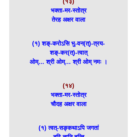
(१३)
भक्ता-मर-स्तोत्र
तेरह अक्षर वाला
(१) शङ्-करोऽसि भु-वन(त्)-त्रय-
शङ्-कर(त्)-त्वात्
ओम्… श्री ओम्… श्री ओम् नमः ।
(१४)
भक्ता-मर-स्तोत्र
चौदह अक्षर वाला
(१) त्वत्-सङ्कथाऽपि जगतां