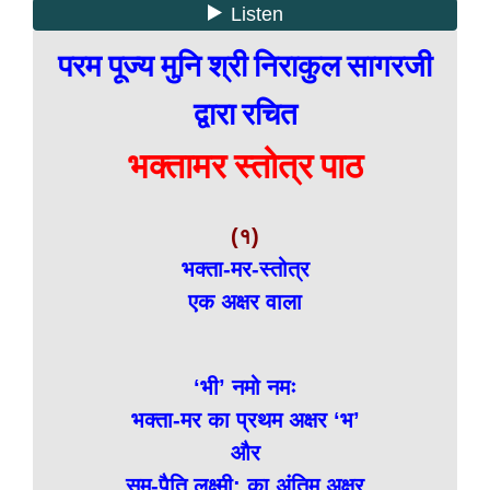
परम पूज्य मुनि श्री निराकुल सागरजी
द्वारा रचित
भक्तामर स्तोत्र पाठ
(१)
भक्ता-मर-स्तोत्र
एक अक्षर वाला
‘भी’ नमो नमः
भक्ता-मर का प्रथम अक्षर ‘भ’
और
समु-पैति लक्ष्मी: का अंतिम अक्षर