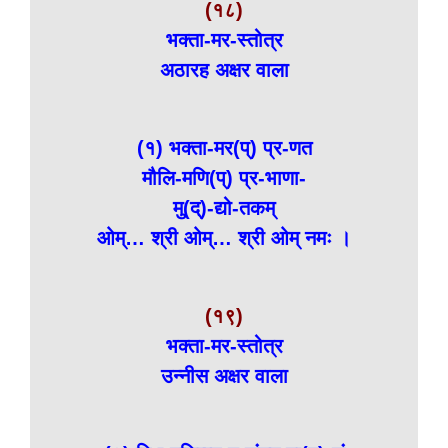
(१८)
भक्ता-मर-स्तोत्र
अठारह अक्षर वाला
(१) भक्ता-मर(प्) प्र-णत
मौलि-मणि(प्) प्र-भाणा-
मु(द्)-द्यो-तकम्
ओम्… श्री ओम्… श्री ओम् नमः ।
(१९)
भक्ता-मर-स्तोत्र
उन्नीस अक्षर वाला