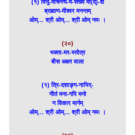
(१) विभु-मचिन्त्य-म-संख्य मा(द्)-द्यं
ब्रह्माण-मीश्वर मनन्तम्
ओम्… श्री ओम्… श्री ओम् नमः ।
(२०)
भक्ता-मर-स्तोत्र
बीस अक्षर वाला
(१) त्रि-दशाङ्ग-नाभिर्-
नीतं मना-गपि मनो
न विकार मार्गम्
ओम्… श्री ओम्… श्री ओम् नमः ।