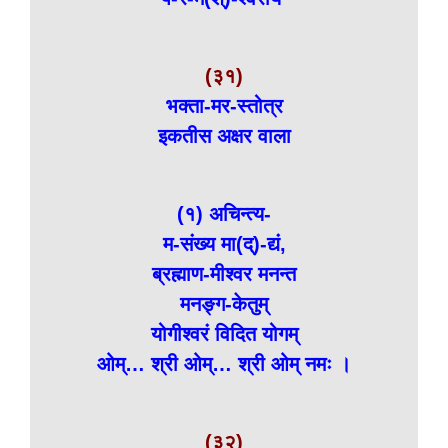
(३१)
भक्ता-मर-स्तोत्र
इकतीस अक्षर वाला
(१) अचिन्त्य-
म-संख्य मा(द्)-द्यं,
ब्रह्माण-मीश्वर मनन्त
मनङ्ग-केतुम्
योगीश्वरं विदित योगम्
ओम्… श्री ओम्… श्री ओम् नमः ।
(३२)