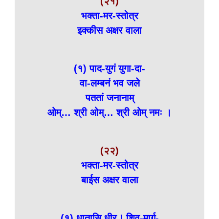
(२१)
भक्ता-मर-स्तोत्र
इक्कीस अक्षर वाला
(१) पाद-युगं युगा-दा-
वा-लम्बनं भव जले
पततां जनानाम्
ओम्… श्री ओम्… श्री ओम् नमः ।
(२२)
भक्ता-मर-स्तोत्र
बाईस अक्षर वाला
(१) धातासि धीर ! शिव-मार्ग-