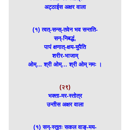
अट्ठाईस अक्षर वाला
(१) त्वत्-सन्स्-तवेन भव सन्तति-
सन्-निबद्धं,
पापं क्षणात्-क्षय-मुपैति
शरीर-भाजाम्
ओम्… श्री ओम्… श्री ओम् नमः ।
(२९)
भक्ता-मर-स्तोत्र
उन्तीस अक्षर वाला
(१) सन्-स्तुतः सकल वाङ्-मय-