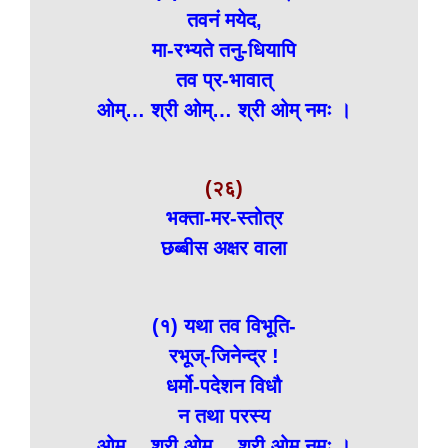
तवनं मयेद,
मा-रभ्यते तनु-धियापि
तव प्र-भावात्
ओम्… श्री ओम्… श्री ओम् नमः ।
(२६)
भक्ता-मर-स्तोत्र
छब्बीस अक्षर वाला
(१) यथा तव विभूति-
रभूज्-जिनेन्द्र !
धर्मो-पदेशन विधौ
न तथा परस्य
ओम्… श्री ओम्… श्री ओम् नमः ।