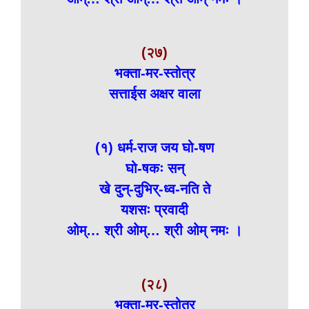
(२७)
भक्ता-मर-स्तोत्र
सत्ताईस अक्षर वाला
(१) धर्म-राज जय घो-षण
घो-षकः सन्
खे दुन्-दुभिर्-ध्व-नति ते
यशसः प्रवादी
ओम्… श्री ओम्… श्री ओम् नमः ।
(२८)
भक्ता-मर-स्तोत्र