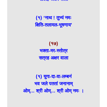
(१) ‘नाथ ! तुभ्यं नमः
क्षिति-तलामल-भूषणाय’
(१७)
भक्ता-मर-स्तोत्र
सत्रह अक्षर वाला
(१) युगा-दा-वा-लम्बनं
भव जले पततां जनानाम्
ओम्… श्री ओम्… श्री ओम् नमः ।