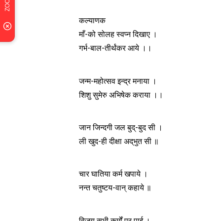
कल्याणक
माँ-को सोलह स्वप्न दिखाए ।
गर्भ-बाल-तीर्थंकर आये ।।
जन्म-महोत्सव इन्द्र मनाया ।
शिशु सुमेरु अभिषेक कराया ।।
जान जिन्दगी जल बुद्-बुद सी ।
ली खुद-ही दीक्षा अद्‌भुत सी ॥
चार घातिया कर्म खपाये ।
नन्त चतुष्टय-वान् कहाये ॥
विजय सभी कर्मों पर पाई ।