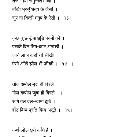
तेजो-मयी समुन्नत माथा ।।
बाँकी भ्रुएँ धनुष के जैसी ।
सुर ना किसी मनुष के ऐसी ।।१३।।
कुछ-कुछ यूँ पाखुड़ि पद्मों की ।
पलकें बिन टिम-कार अनोखी ।।
जाने लाज कहाँ थी सीखी ।
ऐसी आँखें झील भी फीकी ।।१४।।
तोल अमोल मृदा ही विरले ।
गोल कपोल जुदा ही विरले ।।
आगे गल दल-उपमा झूठे ।
होंठ बिम्ब प्रति बिम्ब अनूठे ।।१५।।
कर्ण-लोल छूते काँधे हैं ।