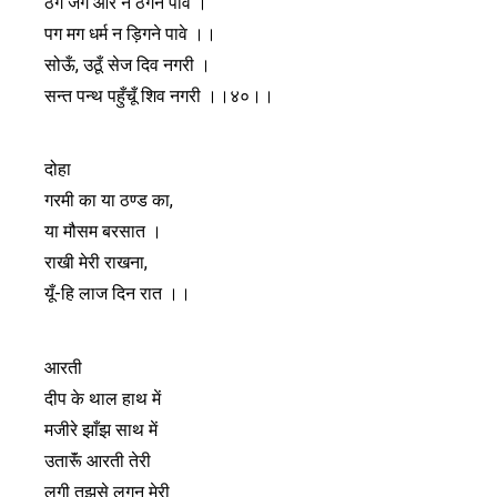
ठग जग और न ठगने पावे ।
पग मग धर्म न ड़िगने पावे ।।
सोऊँ, उठूँ सेज दिव नगरी ।
सन्त पन्थ पहुँचूँ शिव नगरी ।।४०।।
दोहा
गरमी का या ठण्ड का,
या मौसम बरसात ।
राखी मेरी राखना,
यूँ-हि लाज दिन रात ।।
आरती
दीप के थाल हाथ में
मजीरे झाँझ साथ में
उतारूॅं आरती तेरी
लगी तुझसे लगन मेरी