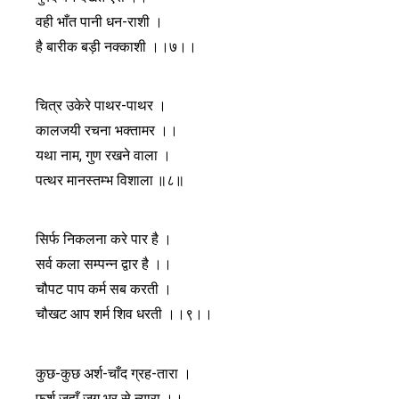
वही भाँत पानी धन-राशी ।
है बारीक बड़ी नक्काशी ।।७।।
चित्र उकेरे पाथर-पाथर ।
कालजयी रचना भक्तामर ।।
यथा नाम, गुण रखने वाला ।
पत्थर मानस्तम्भ विशाला ॥८॥
सिर्फ निकलना करे पार है ।
सर्व कला सम्पन्न द्वार है ।।
चौपट पाप कर्म सब करती ।
चौखट आप शर्म शिव धरती ।।९।।
कुछ-कुछ अर्श-चाँद ग्रह-तारा ।
फर्श जहाँ जग भर से न्यारा ।।