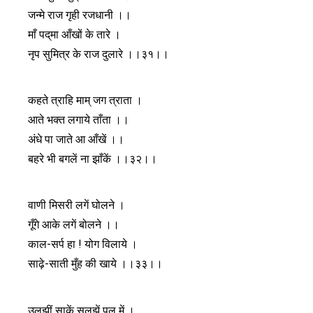
जन्मे राज गृही रजधानी ।।
माँ पद्‌मा आँखों के तारे ।
नृप सुमित्र के राज दुलारे ।।३१।।
कहते त्राहि माम् जग त्राता ।
आते भक्त लगाये ताँता ।।
अंधे पा जाते आ आँखें ।।
बहरे भी बगलें ना झाँकें ।।३२।।
वाणी मिसरी लगें घोलने ।
गूँगे आके लगें बोलने ।।
काल-सर्प हा ! योग विलाये ।
साढ़े-साती मुँह की खाये ।।३३।।
उलझीं साकें सुलझें पल में ।