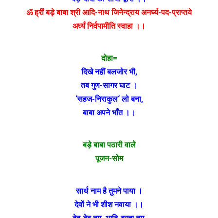
ॐ ह्रीं बड़े बाबा श्री आदि-नाथ जिनेन्द्राय अनर्घ्य-पद-प्राप्तये
अर्घ्यं निर्वपामीति स्वाहा ।।
दोहा=
दिखे नहीं बलजोर भी
,
तब गुण-सागर घाट ।
‘
सहज-निराकुल
‘
लो बना
,
बाबा अपने भाँत ।।
बड़े बाबा पठारी वाले
पूजन-सोम
सार्थ नाम है तुमने पाया ।
देवों ने भी शीश नवाया ।।