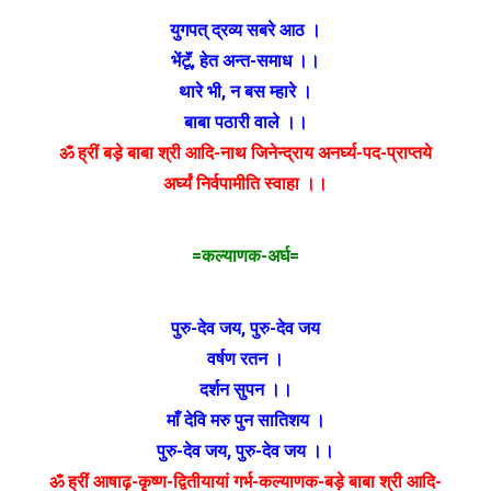
युगपत् द्रव्य सबरे आठ ।
भेंटूॅं
,
हेत अन्त-समाध ।।
थारे भी
,
न बस म्हारे ।
बाबा पठारी वाले ।।
ॐ ह्रीं बड़े बाबा श्री आदि-नाथ जिनेन्द्राय अनर्घ्य-पद-प्राप्तये
अर्घ्यं निर्वपामीति स्वाहा ।।
=कल्याणक-अर्घ=
पुरु-देव जय
,
पुरु-देव जय
वर्षण रतन ।
दर्शन सुपन ।।
माँ देवि मरु पुन सातिशय ।
पुरु-देव जय
,
पुरु-देव जय ।।
ॐ ह्रीं आषाढ़-कृष्ण-द्वितीयायां गर्भ-कल्याणक-बड़े बाबा श्री आदि-