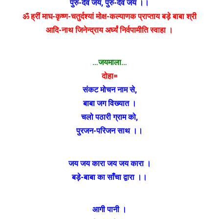
पुरु-देव जय
,
पुरु-देव जय ।।
ॐ ह्रीं माघ-कृष्ण-चतुर्दश्यां मोक्ष-कल्याणक प्राप्ताय बड़े बाबा श्री
आदि-नाथ जिनेन्द्राय अर्घ्यं निर्वपामीति स्वाहा ।
…जयमाला…
दोहा=
संकट मोचन नाम से
,
बाबा जग विख्यात ।
चलो पठारी ग्राम को
,
पुरजन-परिजन साथ ।।
जय जय कारा जय जय कारा ।
बड़े-बाबा का साँचा द्वारा ।।
आगी पानी ।