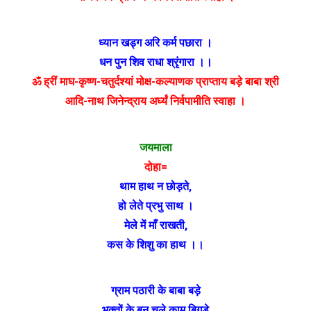
ध्यान खड्ग अरि कर्म पछारा ।
धन पुन शिव राधा श्रृंगारा ।।
ॐ ह्रीं माघ-कृष्ण-चतुर्दश्यां मोक्ष-कल्याणक प्राप्ताय बड़े बाबा श्री
आदि-नाथ जिनेन्द्राय अर्घ्यं निर्वपामीति स्वाहा ।
जयमाला
दोहा=
थाम हाथ न छोड़ते
,
हो लेते प्रभु साथ ।
मेले में माँ राखती
,
कस के शिशु का हाथ ।।
ग्राम पठारी के बाबा बड़े
भक्तों के बन चले काम बिगड़े