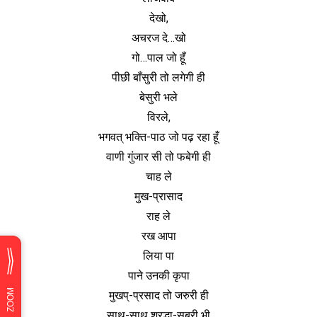
देखो,
अचरज दे…खो
गो…पाल जो हूँ
पीछी बाँसुरी तो लगेगी ही
बेसुरी भले
विरले,
भगवत् भक्ति-पाठ जो पढ़ रहा हूँ
वाणी गुंजार सी तो फबेगी ही
चाह ले
मुख-प्रासाद
राह ले
रख आपा
लिया पा
पाने उनकी कृपा
मुखप्-प्रसाद तो जरुरी ही
साथ-साथ श्रद्धा-सबूरी भी