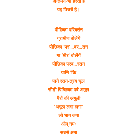
अन्तर्मन-भी हरती है
यह पिच्छी है।
पीछिका परिवर्तन
ग्रामीण बोलेंगें
पीछिका ‘पर’…वर…तन
गा ‘मीर’ बोलेंगें
पीछिका परब…रतन
यानि ‘कि
पाने रतन-त्रय चूल
सीढ़ी पिच्छिका पर्व अमूल
पैरों की अंगुली
‘अगूठा लगा लगा’
लो भाग जगा
ओम् नमः
सबसे क्षमा