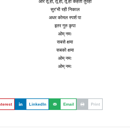
और तू ही, तू ही, तू ही कहती तुरही
सुर’भी रही निकाल
अधर कोमल स्पर्श पा
इतर गुरु कृपा
ओम् नमः
सबसे क्षमा
सबको क्षमा
ओम् नमः
ओम् नमः
nterest
LinkedIn
Email
Print