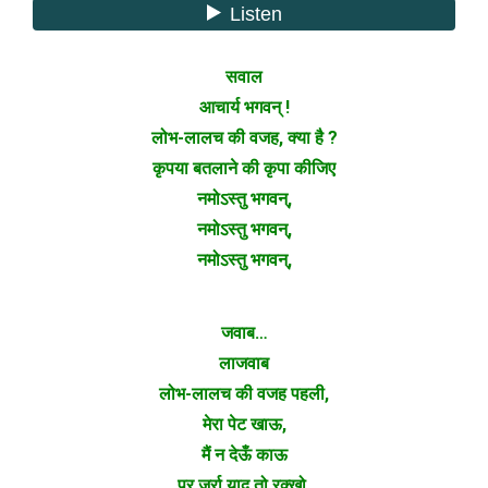
सवाल
आचार्य भगवन् !
लोभ-लालच की वजह, क्या है ?
कृपया बतलाने की कृपा कीजिए
नमोऽस्तु भगवन्,
नमोऽस्तु भगवन्,
नमोऽस्तु भगवन्,
जवाब…
लाजवाब
लोभ-लालच की वजह पहली,
मेरा पेट खाऊ,
मैं न देऊँ काऊ
पर जर्रा याद तो रक्खो,