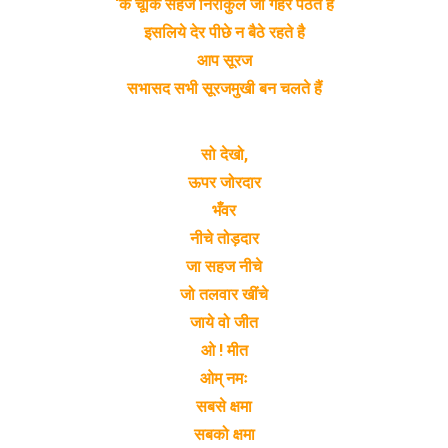
‘के चूँकि सहज निराकुल जा गहरे पैठते हैं
इसलिये देर पीछे न बैठे रहते है
आप सूरज
सभासद सभी सूरजमुखी बन चलते हैं
सो देखो,
ऊपर जोरदार
भँवर
नीचे तोड़दार
जा सहज नीचे
जो तलवार खींचे
जाये वो जीत
ओ ! मीत
ओम् नमः
सबसे क्षमा
सबको क्षमा