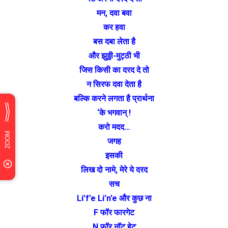
मन, दवा बवा
कर हवा
बस दबा लेता है
और झुठ्ठी-मुट्ठी भी
जिस किसी का दरद दे तो
न सिरफ दवा देता है
बल्कि करने लगता है प्रार्थना
‘के भगवान् !
करो मदद…
जगह
इसकी
लिख दो नामे, मेरे ये दरद
सच
Li’f’e Li’n’e और कुछ ना
F फॉर फारगेट
N फॉर नॉट हेट