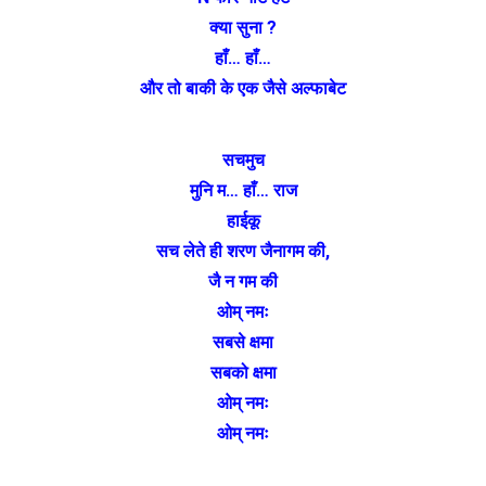
क्या सुना ?
हाँ… हाँ…
और तो बाकी के एक जैसे अल्फाबेट
सचमुच
मुनि म… हाँ… राज
हाईकू
सच लेते ही शरण जैनागम की,
जै न गम की
ओम् नमः
सबसे क्षमा
सबको क्षमा
ओम् नमः
ओम् नमः