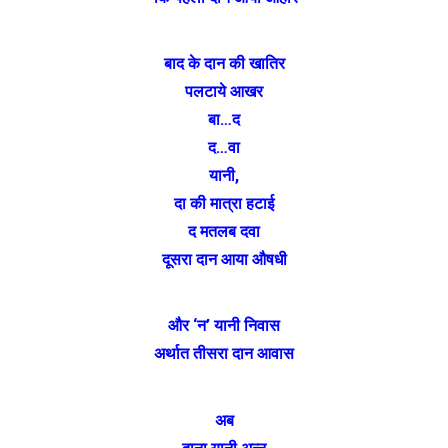
बाद के दान की खातिर
पलटाये आखर
बा…द
द…वा
यानी,
दा की मात्रा हटाई
द मतलब दवा
दूसरा दान आया औषधी
और ‘न’ यानी निवास
अर्थात तीसरा दान आवास
अब