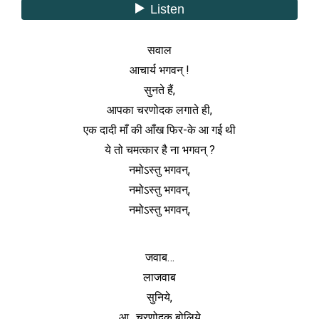
सवाल
आचार्य भगवन् !
सुनते हैं,
आपका चरणोदक लगाते ही,
एक दादी माँ की आँख फिर-के आ गई थी
ये तो चमत्कार है ना भगवन् ?
नमोऽस्तु भगवन्,
नमोऽस्तु भगवन्,
नमोऽस्तु भगवन्,
जवाब…
लाजवाब
सुनिये,
आ…चरणोदक बोलिये