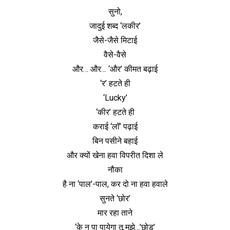
सुनो,
जादुई शब्द ‘लकीर’
जैसे-जैसे मिटाई
वैसे-वैसे
और… और… ‘और’ कीमत बढ़ाई
‘र’ हटते ही
‘Lucky’
‘कीर’ हटते ही
कराई ‘लॉ’ पढ़ाई
बिन पसीने बहाई
और क्यों खेना हवा विपरीत दिशा ले
नौका
है ना ‘पाल’-पाल, कर दो ना हवा हवाले
सुनते ‘छोर’
मार रहा ताने
‘के न पा पायेगा तू मुझे…’छोड़’