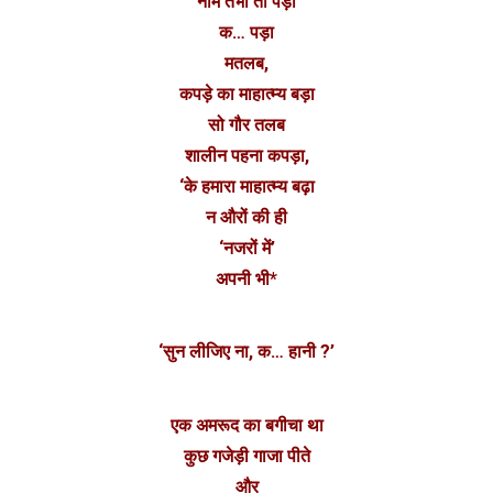
नाम तभी तो पड़ा
क… पड़ा
मतलब,
कपड़े का माहात्म्य बड़ा
सो गौर तलब
शालीन पहना कपड़ा,
‘के हमारा माहात्म्य बढ़ा
न औरों की ही
‘नजरों में’
अपनी भी*
‘सुन लीजिए ना, क… हानी ?’
एक अमरूद का बगीचा था
कुछ गजेड़ी गाजा पीते
और