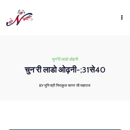
चुन'री लाडो ओढ़नी
चुन’री लाडो ओढ़नी-;31से40
BY मुनि श्री निराकुल सागर जी महाराज