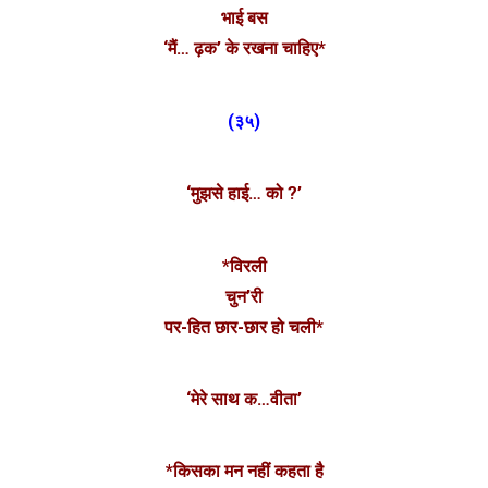
भाई बस
‘मैं… ढ़क’ के रखना चाहिए*
(३५)
‘मुझसे हाई… को ?’
*विरली
चुन’री
पर-हित छार-छार हो चली*
‘मेरे साथ क…वीता’
*किसका मन नहीं कहता है