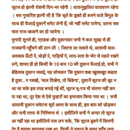
सूरज हो इतनी रोशनी दिन-भर रहेगी । वातानुकूलित वातावरण रहेगा
। बस गुजारिश इतनी सी है ‘कि सूर्य के डूबते ही बजने वाले बिगुल के
साथ ही फैलाई दुकानें समेट लेनी हैं, जो नहीं समेट पायेगा, उतना सब
माल राज-खजाने का हो जायेगा ।
मुनादी सुनते ही, ग्राहक और दुकानदार सभी ने कल सुबह से ही
राजधानी पहुँचने की ठान ली । जितना ला सकते थे, आसामी माल-
असबाब ऊँटों पे, घोड़ों पे, गाड़ियों पे, लाद-लाद के भोर से पहले रखने
लगे, शायद ही हो किसी के 10 बाय 10 की दुकान फैलाई हो, सभी ने
बेहिसाब दुकान जमाई, यह सोचकर ‘कि दुकान शब्द खुदबखुद कहता
है दुका…न रक्खो, ‘माल दिखेगा, तो बिकेगा’, दुकानें सूरज की धूप न
आ जा सके इस तरह बनाई गई थीं, सूरज भू-रज भी संतप्त नहीं कर
पा रहा था, दूर देश से ऐसे फुहारों का इन्तजाम किया गया था । सभी
आसामी दुकान समेटना सूर्य अस्त के साथ ही, इस बात को छोड़कर
और सभी तरफ से निश्चिन्त थे । इसीलिये सभी ने अन्दर तो सूरज
आ नहीं रहा था इसीलिये पता लग सके, ‘कि सूरज डूबने में कितनी
देर है इसका इन्तजाम रखा था, किसी ने दुकान के बाहर काँच लगा