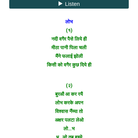
लोभ
(१)
नदी वगैर पैसे लिये ही
मीठा पानी पिला चली
मैंने फलाई झोली
किसी को वगैर कुछ दिये ही
(२)
बुरऔ आ कर रयै
लोभ करके अपन
विश्वास नैंय्या तो
अक्षर पलटा लेओ
लो…भ
भ…लो तब हुइये