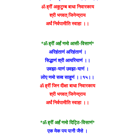
ॐ ह्रीं अकुटुम्ब बाधा निवारकाय
श्री भगवत् जिनेन्द्राय
अर्घं निर्वपामीति स्वाहा ।।
*ॐ ह्रीं अर्हं णमो आसी-विसाणं*
अरिहंताणं अरिहंताणं ।
सिद्धाणं श्री आयरियाणं ।।
उवझा-याणं उवझा-याणं ।
लोए णमो सव्व साहूणं ।।१५।।
ॐ ह्रीं जिन दीक्षा बाधा निवारकाय
श्री भगवत् जिनेन्द्राय
अर्घं निर्वपामीति स्वाहा ।।
*ॐ ह्रीं अर्हं णमो दिट्ठि-विसाणं*
एक मेक पय पानी जैसे ।