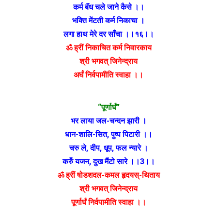
कर्म बॅंध चले जाने कैसे ।।
भक्ति मेंटती कर्म निकाचा ।
लगा हाथ मेरे दर साँचा ।।१६।।
ॐ ह्रीं निकाचित कर्म निवारकाय
श्री भगवत् जिनेन्द्राय
अर्घं निर्वपामीति स्वाहा ।।
“पूर्णार्घं”
भर लाया जल-चन्दन झारी ।
धान-शालि-सित, पुष्प पिटारी ।।
चरु ले, दीप, धूप, फल न्यारे ।
करुँ यजन, दुख मैंटो सारे ।।3।।
ॐ ह्रीं षोडशदल-कमल हृदयस्-थिताय
श्री भगवत् जिनेन्द्राय
पूर्णार्घं निर्वपामीति स्वाहा ।।