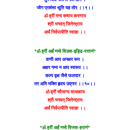
जोग प्रशंसा थुति यह तोर ।।९।।
ॐ ह्रीं मन्द कषाय करणाय
श्री भगवत् जिनेन्द्राय
अर्घं निर्वपामीति स्वाहा ।।
*ॐ ह्रीं अर्हं णमो विउव्व-इड्ढि-पत्ताणं*
वाणी आप अनक्षर रूप ।
अक्षर गम्य न आप स्वरूप ।।
कल्प वृक्ष जैसे फलदार ।
तर अमि भक्ति हृदय उद्‌गार ।।१०।।
ॐ ह्रीं सौभाग्य साधकाय
श्री भगवत् जिनेन्द्राय
अर्घं निर्वपामीति स्वाहा ।।
*ॐ ह्रीं अर्हं णमो विज्जा-हराणं*