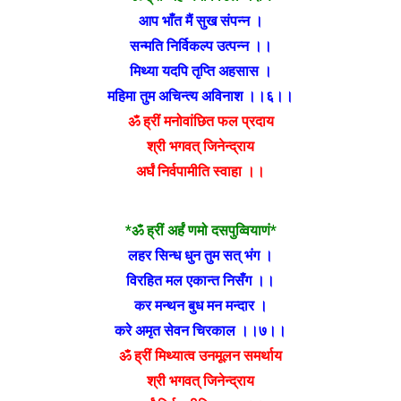
आप भाँत मैं सुख संपन्न ।
सन्मति निर्विकल्प उत्पन्न ।।
मिथ्या यदपि तृप्ति अहसास ।
महिमा तुम अचिन्त्य अविनाश ।।६।।
ॐ ह्रीं मनोवांछित फल प्रदाय
श्री भगवत् जिनेन्द्राय
अर्घं निर्वपामीति स्वाहा ।।
*ॐ ह्रीं अर्हं णमो दसपुव्वियाणं*
लहर सिन्ध धुन तुम सत् भंग ।
विरहित मल एकान्त निसँग ।।
कर मन्थन बुध मन मन्दार ।
करे अमृत सेवन चिरकाल ।।७।।
ॐ ह्रीं मिथ्यात्व उनमूलन समर्थाय
श्री भगवत् जिनेन्द्राय