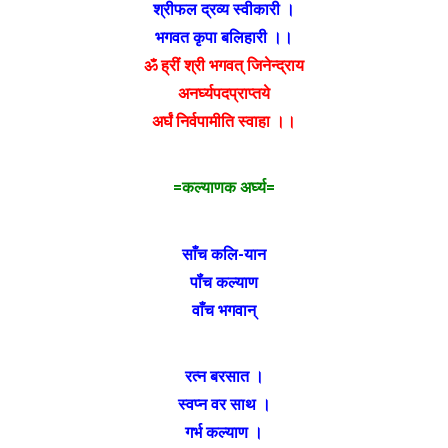
श्रीफल द्रव्य स्वीकारी ।
भगवत कृपा बलिहारी ।।
ॐ ह्रीं श्री भगवत् जिनेन्द्राय
अनर्घ्यपदप्राप्तये
अर्घं निर्वपामीति स्वाहा ।।
=कल्याणक अर्घ्य=
साँच कलि-यान
पॉंच कल्याण
वाँच भगवान्
रत्न बरसात ।
स्वप्न वर साथ ।
गर्भ कल्याण ।