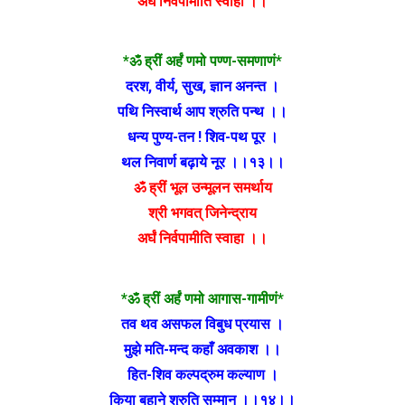
अर्घं निर्वपामीति स्वाहा ।।
*ॐ ह्रीं अर्हं णमो पण्ण-समणाणं*
दरश, वीर्य, सुख, ज्ञान अनन्त ।
पथि निस्वार्थ आप श्रुति पन्थ ।।
धन्य पुण्य-तन ! शिव-पथ पूर ।
थल निवार्ण बढ़ाये नूर ।।१३।।
ॐ ह्रीं भूल उन्मूलन समर्थाय
श्री भगवत् जिनेन्द्राय
अर्घं निर्वपामीति स्वाहा ।।
*ॐ ह्रीं अर्हं णमो आगास-गामीणं*
तव थव असफल विबुध प्रयास ।
मुझे मति-मन्द कहाँ अवकाश ।।
हित-शिव कल्पद्रुम कल्याण ।
किया बहाने श्रुति सम्मान ।।१४।।