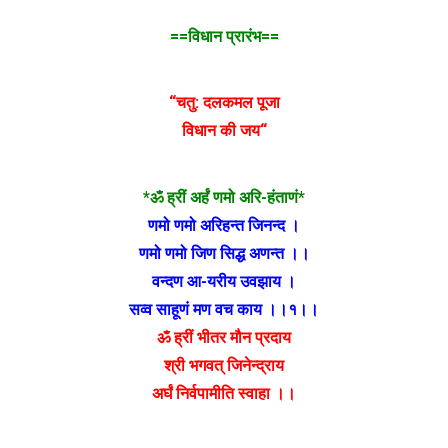
==विधान प्रारंभ==
“चतु: दलकमल पूजा
विधान की जय“
*ॐ ह्रीं अर्हं णमो अरि-हंताणं*
णमो णमो अरिहन्त जिनन्द ।
णमो णमो जिण सिद्ध अणन्त ।।
वन्दण आ-यरीय उवझाय ।
सव्व साहूणं मण वच काय ।।१।।
ॐ ह्रीं भीतर मौन प्रदाय
श्री भगवत् जिनेन्द्राय
अर्घं निर्वपामीति स्वाहा ।।