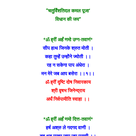
“चतुर्विंशतिदल कमल पूजा’
विधान की जय”
*ॐ ह्रीं अर्हं णमो उग्ग-तवाणं*
सीप हाथ जिनके श्रुत मोती ।
कहा तुम्हें उन्होंने ज्योती ।।
रह न सकेगा पाप अंधेरा ।
मन मेरे जब आप बसेरा‌ ।।१।।
ॐ ह्रीं दृष्टि दोष निवारकाय
श्री वृषभ जिनेन्द्राय
अर्घं निर्वपामीति स्वाहा ।।
*ॐ ह्रीं अर्हं णमो दित्त-तवाणं*
हर्ष अश्रु ले गदगद वाणी ।