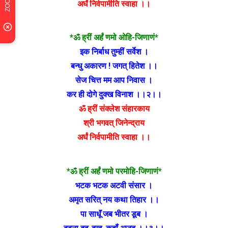
अर्घं निर्वपामीति स्वाहा ।।
*ॐ ह्रीं अर्हं णमो ओहि-जिणाणं*
इक निर्बाध तुम्हीं सर्वेश‌ ।
बन्धु अकारण ! जगत् हितेश ।।
सेज चित्त मम आप निवास ।
कर ही दोगे दुक्ख विनाश ।।२।।
ॐ ह्रीं संक्लेश संहारकाय
श्री भगवत् जिनेन्द्राय
अर्घं निर्वपामीति स्वाहा ।।
*ॐ ह्रीं अर्हं णमो परमोहि-जिणाणं*
भटक भटक अटवी संसार ।
अमृत सरित् नय कथा तिहार ।।
पा साधूॅं जब भीतर डूब ।