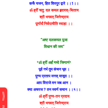
करूँ यजन, हित शिरपुर द्वारे ।।1।।
ॐ ह्रीं चतु: दल कमल हृदयस्-थिताय
श्री भगवत् जिनेन्द्राय
पूर्णार्घं निर्वपामीति स्वाहा ।।
“अष्ट दलकमल पूजा
विधान की जय“
*ॐ ह्रीं अर्हं णमो जिणाणं*
पूर्व गर्भ तुम कंचन भूम ।
पुण्य प्रताप मनस् मासूम ।।
आप विराजे मन जब आन ।
क्या अचरज ? तन स्वर्ण समान ।।१।।
ॐ ह्रीं पुण्य-तन प्रदाय
श्री भगवत् जिनेन्द्राय