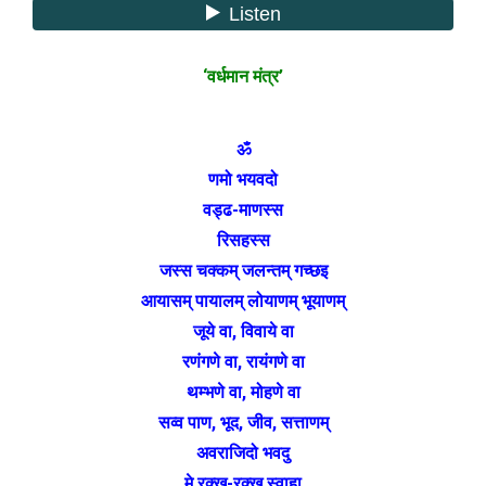
‘वर्धमान मंत्र’
ॐ
णमो भयवदो
वड्ढ-माणस्स
रिसहस्स
जस्स चक्कम् जलन्तम्‌ गच्छइ
आयासम् पायालम् लोयाणम् भूयाणम्
जूये वा, विवाये वा
रणंगणे वा, रायंगणे वा
थम्भणे वा, मोहणे वा
सव्व पाण, भूद, जीव, सत्ताणम्
अवराजिदो भवदु
मे रक्ख-रक्ख स्वाहा