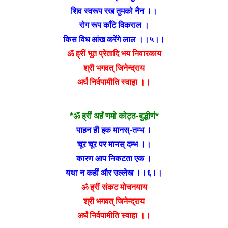
शिव स्वरूप रख तुमको नैन ।।
रोग रूप कॉंटे विकराल ।
किस विध आंख करेंगे लाल ।।५।।
ॐ ह्रीं भूत प्रेतादि भय निवारकाय
श्री भगवत् जिनेन्द्राय
अर्घं निर्वपामीति स्वाहा ।।
*ॐ ह्रीं अर्हं णमो कोट्ठ-बुद्धीणं*
पाहन ही इक मानस्-तम्भ ।
चूर चूर पर मानस् दम्भ ।।
कारण आप निकटता एक ।
यथा न कहीं और उल्लेख ।।६।।
ॐ ह्रीं संकट मोचनयाय
श्री भगवत् जिनेन्द्राय
अर्घं निर्वपामीति स्वाहा ।।