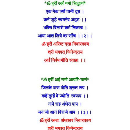
*ॐ ह्रीं अर्हं णमो सिद्धाणं*
एक मेक ज्यों पानी दूध ।
कर्म जुड़े स्वयमेव अटूट ।।
भक्ति विनाशे कर्म निकाच ।
आया आश लिये दर सॉंच ।।२।।
ॐ ह्रीं अरिष्ट ग्रह निवारकाय
श्री भगवत् जिनेन्द्राय
अर्घं निर्वपामीति स्वाहा ।।
*ॐ ह्रीं अर्हं णमो आयरि-याणं*
जिनके पास मोति श्रुत रूप ।
कहें तुम्हें वे ज्योति-स्वरूप ।।
नापे राह अंधेरा पाप ।
मन जो आन विराजे आप ।।३।।
ॐ ह्रीं अन्त: अंधकार निवारकाय
श्री भगवत् जिनेन्द्राय