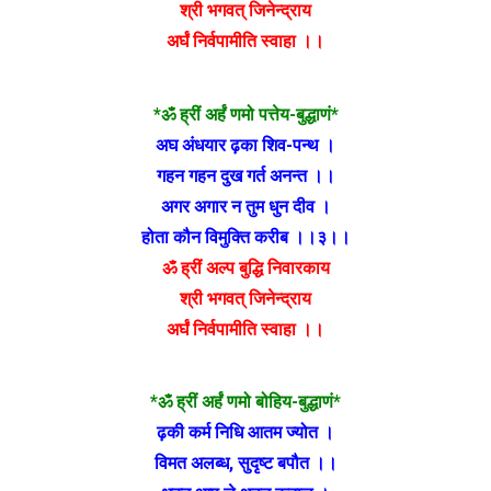
श्री भगवत् जिनेन्द्राय
अर्घं निर्वपामीति स्वाहा ।।
*ॐ ह्रीं अर्हं णमो पत्तेय-बुद्धाणं*
अघ अंधयार ढ़का शिव-पन्थ ।
गहन गहन दुख गर्त अनन्त ।।
अगर अगार न तुम धुन दीव ।
होता कौन विमुक्ति करीब ।।३।।
ॐ ह्रीं अल्प बुद्धि निवारकाय
श्री भगवत् जिनेन्द्राय
अर्घं निर्वपामीति स्वाहा ।।
*ॐ ह्रीं अर्हं णमो बोहिय-बुद्धाणं*
ढ़की कर्म निधि आतम ज्योत ।
विमत अलब्ध, सुदृष्ट बपौत ।।