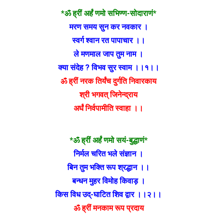
*ॐ ह्रीं अर्हं णमो सभिण्ण-सोदाराणं*
मरण समय सुन कर नवकार ।
स्वर्ग श्वान रत पापाचार ।।
ले मणमाल जाप तुम नाम ।
क्या संदेह ? विभव सुर स्वाम ।।१।।
ॐ ह्रीं नरक तिर्यंच दुर्गति निवारकाय
श्री भगवत् जिनेन्द्राय
अर्घं निर्वपामीति स्वाहा ।।
*ॐ ह्रीं अर्हं णमो सयं-बुद्धाणं*
निर्मल चरित भले संज्ञान ।
बिन तुम भक्ति रूप श्रद्धान ।।
बन्धन मुहर विमोह किवाड़ ।
किस विध उद्-घाटित शिव द्वार ।।२।।
ॐ ह्रीं मनकाम रूप प्रदाय