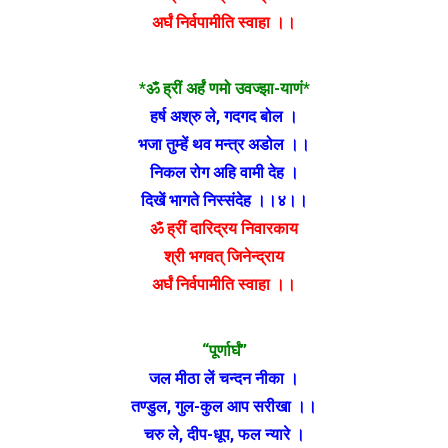
अर्घं निर्वपामीति स्वाहा ।।
*ॐ ह्रीं अर्हं णमो उवज्झा-याणं*
हर्ष अश्रु ले, गदगद बोल ।
भजा तुम्हें थव मन्त्र अडोल ।।
निकल रोग अहि वामी देह ।
दिखें भागते निस्संदेह ।।४।।
ॐ ह्रीं दारिद्रय निवारकाय
श्री भगवत् जिनेन्द्राय
अर्घं निर्वपामीति स्वाहा ।।
“पूर्णार्घं”
जल मीठा लें चन्दन नीका ।
तण्डुल, गुल-कुल आप सरीखा ।।
चरु ले, दीप-धूप, फल न्यारे ।