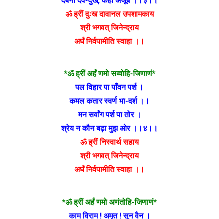
दबना दव-दुख, कहॉं अजूब ।।३।।
ॐ ह्रीं दुःख दावानल उपशामकाय
श्री भगवत् जिनेन्द्राय
अर्घं निर्वपामीति स्वाहा ।।
*ॐ ह्रीं अर्हं णमो सव्वोहि-जिणाणं*
पल विहार पा पाँवन पर्श ।
कमल कतार स्वर्ण भा-दर्श ।।
मन सर्वांग पर्श पा तोर ।
श्रेय न कौन बढ़ा मुझ ओर ।।४।।
ॐ ह्रीं निस्वार्थ सहाय
श्री भगवत् जिनेन्द्राय
अर्घं निर्वपामीति स्वाहा ।।
*ॐ ह्रीं अर्हं णमो अणंतोहि-जिणाणं*
काम विराम ! अमृत ! सुन वैन ।