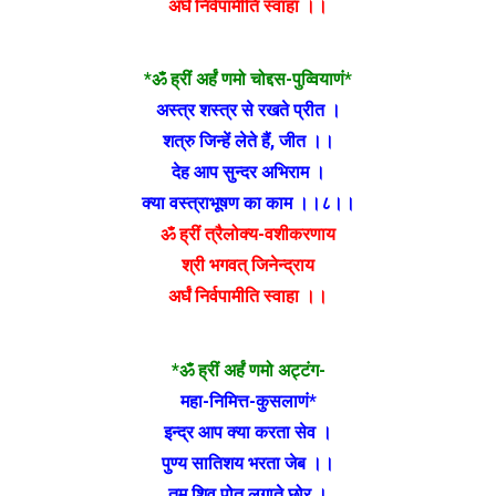
अर्घं निर्वपामीति स्वाहा ।।
*ॐ ह्रीं अर्हं णमो चोद्दस-पुव्वियाणं*
अस्त्र शस्त्र से रखते प्रीत ।
शत्रु जिन्हें लेते हैं, जीत ।।
देह आप सुन्दर अभिराम ।
क्या वस्त्राभूषण का काम ।।८।।
ॐ ह्रीं त्रैलोक्य-वशीकरणाय
श्री भगवत् जिनेन्द्राय
अर्घं निर्वपामीति स्वाहा ।।
*ॐ ह्रीं अर्हं णमो अट्टंग-
महा-निमित्त-कुसलाणं*
इन्द्र आप क्या करता सेव ।
पुण्य सातिशय भरता जेब ।।
तुम शिव पोत लगाते छोर‌ ।