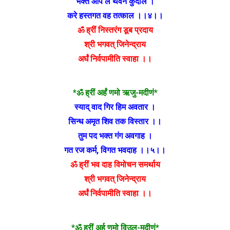
भक्त आप ले थवन कुदाल ।
करे हस्तगत वह तत्काल ।।४।।
ॐ ह्रीं निस्तरंग डूब प्रदाय
श्री भगवत् जिनेन्द्राय
अर्घं निर्वपामीति स्वाहा ।।
*ॐ ह्रीं अर्हं णमो ऋजु-मदीणं*
स्याद् वाद गिर हिम अवतार ।
सिन्ध अमृत शिव तक विस्तार ।।
तुम पद भक्त गंग अवगाह ।
गत रज कर्म, विगत भवदाह ।।५।।
ॐ ह्रीं भव दाह विमोचन समर्थाय
श्री भगवत् जिनेन्द्राय
अर्घं निर्वपामीति स्वाहा ।।
*ॐ ह्रीं अर्ह णमो विउल-मदीणं*