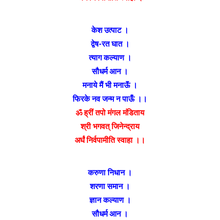
केश उत्पाट ।
द्वेष-रत घात ।
त्याग कल्याण ।
सौधर्म आन ।
मनाये मैं भी मनाऊॅं ।
फिरके नव जन्म न पाऊँ ।।
ॐ ह्रीं तपो मंगल मंडिताय
श्री भगवत् जिनेन्द्राय
अर्घं निर्वपामीति स्वाहा ।।
करुणा निधान ।
शरणा समान ।
ज्ञान कल्याण ।
सौधर्म आन ।