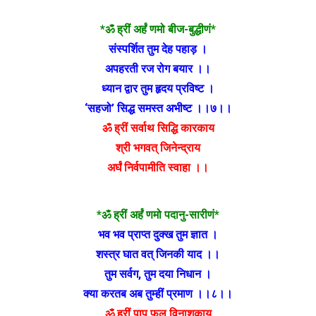
*ॐ ह्रीं अर्हं णमो बीज-बुद्धीणं*
संस्पर्शित तुम देह पहाड़ ।
अपहरती रज रोग बयार ।।
ध्यान द्वार तुम हृदय प्रविष्ट ।
‘सहजो’ सिद्ध समस्त अभीष्ट ।।७।।
ॐ ह्रीं सर्वाथ सिद्धि कारकाय
श्री भगवत् जिनेन्द्राय
अर्घं निर्वपामीति स्वाहा ।।
*ॐ ह्रीं अर्हं णमो पदानु-सारीणं*
भव भव प्राप्त दुक्ख तुम ज्ञात ।
शस्त्र घात वत् जिनकी याद ।।
तुम सर्वग, तुम दया निधान ।
क्या करतब अब तुम्हीं प्रमाण ।।८।।
ॐ ह्रीं पाप फल विनाशकाय