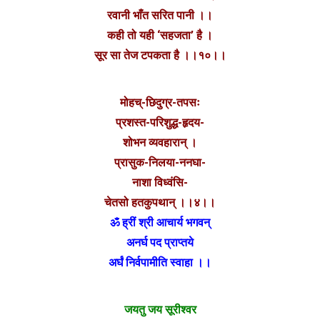
रवानी भाँत सरित पानी ।।
कही तो यही ‘सहजता’ है ।
सूर सा तेज टपकता है ।।१०।।
मोहच्-छिदुग्र-तपसः
प्रशस्त-परिशुद्ध-हृदय-
शोभन व्यवहारान् ।
प्रासुक-निलया-ननघा-
नाशा विध्वंसि-
चेतसो हतकुपथान् ।।४।।
ॐ ह्रीं श्री आचार्य भगवन्
अनर्घ पद प्राप्तये
अर्घं निर्वपामीति स्वाहा ।।
जयतु जय सूरीश्वर