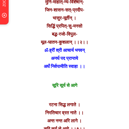
मुनि-माहात्-म्य-विशेषान्-
जिन-शासन-सत्-प्रदीप-
भासुर-मूर्तीन् ।
सिद्धिं प्रपित्-सु-मनसो
बद्ध-रजो-विपुल-
मूल-घातन-कुशलान् ।।२।।
ॐ ह्रीं श्री आचार्य भगवन्
अनर्घ पद प्राप्तये
अर्घं निर्वपामीति स्वाहा ।।
सूरि सूर्य से आगे
रटना सिद्ध लगाते ।
निरतिचार व्रत नाते ।।
अन्त नन्त अरि लागे ।
सूरि सूर्य से आगे ।।१।।