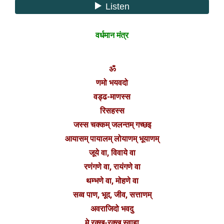
वर्धमान मंत्र
ॐ
णमो भयवदो
वड्ढ-माणस्स
रिसहस्स
जस्स चक्कम् जलन्तम्‌ गच्छइ
आयासम् पायालम् लोयाणम् भूयाणम्
जूये वा, विवाये वा
रणंगणे वा, रायंगणे वा
थम्भणे वा, मोहणे वा
सव्व पाण, भूद, जीव, सत्ताणम्
अवराजिदो भवदु
मे रक्ख-रक्ख स्वाहा