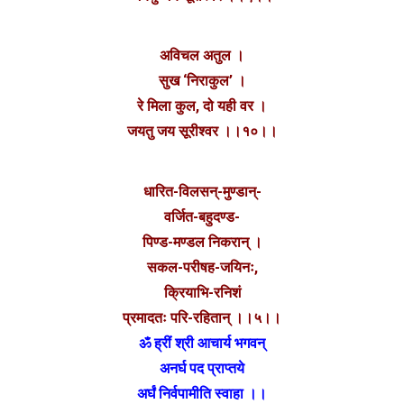
अविचल अतुल ।
सुख ‘निराकुल’ ।
रे मिला कुल, दो यही वर ।
जयतु जय सूरीश्वर ।।१०।।
धारित-विलसन्-मुण्डान्-
वर्जित-बहुदण्ड-
पिण्ड-मण्डल निकरान् ।
सकल-परीषह-जयिनः,
क्रियाभि-रनिशं
प्रमादतः परि-रहितान् ।।५।।
ॐ ह्रीं श्री आचार्य भगवन्
अनर्घ पद प्राप्तये
अर्घं निर्वपामीति स्वाहा ।।