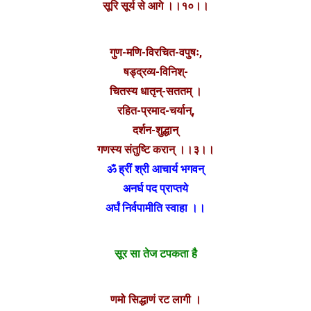
सूरि सूर्य से आगे ।।१०।।
गुण-मणि-विरचित-वपुषः,
षड्द्रव्य-विनिश्-
चितस्य धातृन्-सततम् ।
रहित-प्रमाद-चर्यान्,
दर्शन-शुद्धान्
गणस्य संतुष्टि करान् ।।३।।
ॐ ह्रीं श्री आचार्य भगवन्
अनर्घ पद प्राप्तये
अर्घं निर्वपामीति स्वाहा ।।
सूर सा तेज टपकता है
णमो सिद्धाणं रट लागी ।