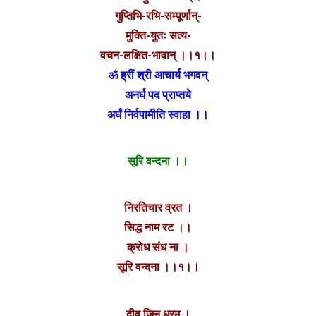
गुप्तिभि-रभि-सम्पूर्णान्-
मुक्ति-युतः सत्य-
वचन-लक्षित-भावान् ।।१।।
ॐ ह्रीं श्री आचार्य भगवन्
अनर्घ पद प्राप्तये
अर्घं निर्वपामीति स्वाहा ।।
सूरि वन्दना ।।
निरतिचार व्रत ।
सिद्ध नाम रट ।।
क्रोध संध ना ।
सूरि वन्दना ।।१।।
दीव जिन धरम ।